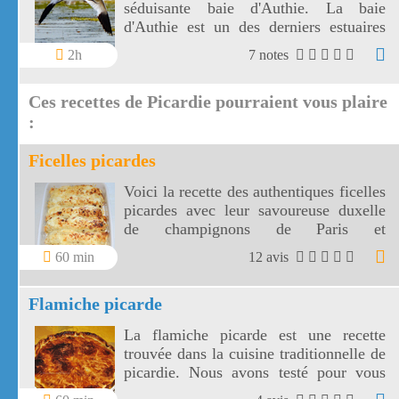
séduisante baie d'Authie. La baie
d'Authie est un des derniers estuaires
sauvages d'Europe.
2h
7 notes
Ces recettes de Picardie pourraient vous plaire
:
Ficelles picardes
Voici la recette des authentiques ficelles
picardes avec leur savoureuse duxelle
de champignons de Paris et
échalotes.Les ficelles picardes sont le
60 min
12 avis
repas idéal de vos soirées d'hiver!
Flamiche picarde
La flamiche picarde est une recette
trouvée dans la cuisine traditionnelle de
picardie. Nous avons testé pour vous
cette flamiche picarde.