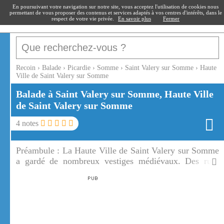
recoin
.fr
En poursuivant votre navigation sur notre site, vous acceptez l'utilisation de cookies nous
permettant de vous proposer des contenus et services adaptés à vos centres d'intérêts, dans le
respect de votre vie privée.
En savoir plus
Fermer
Recoin
›
Balade
›
Picardie
›
Somme
›
Saint Valery sur Somme
›
Haute
Ville de Saint Valery sur Somme
Balade à Saint Valery sur Somme, Haute Ville
de Saint Valery sur Somme
4
notes
Préambule :
La Haute Ville de Saint Valery sur Somme
a gardé de nombreux vestiges médiévaux. Des rues
piétonnes, pavées et fleuries parcourent la Haute Ville
de Saint Valery sur Somme.