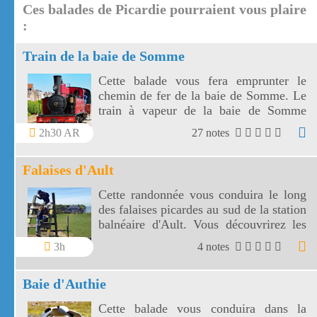
Ces balades de Picardie pourraient vous plaire
:
Train de la baie de Somme
Cette balade vous fera emprunter le
chemin de fer de la baie de Somme. Le
train à vapeur de la baie de Somme
vous conduira de Saint Valery sur
2h30 AR
27 notes
Somme au Crotoy.
Falaises d'Ault
Cette randonnée vous conduira le long
des falaises picardes au sud de la station
balnéaire d'Ault. Vous découvrirez les
falaises de craie blanche vues d'en haut
3h
4 notes
et d'en bas.
Baie d'Authie
Cette balade vous conduira dans la