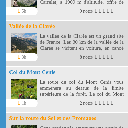
Carrelet, à 1909 m d'altitude, offre de
jolis paysages sur le massif des Écrins.
5h
9 notes
Vallée de la Clarée
La vallée de la Clarée est un grand site
de France. Les 30 km de la vallée de la
Clarée se visitent en voiture, en canoë
ou à pied.
3h
8 notes
Col du Mont Cenis
La route du col du Mont Cenis vous
emmènera au dessus de la limite
supérieure de la forêt. Le col du Mont
Cenis est un passage conduisant à
1h
2 notes
l'Italie.
Sur la route du Sel et des Fromages