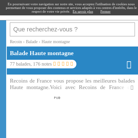
recoin
.fr
En poursuivant votre navigation sur notre site, vous acceptez l'utilisation de cookies nous
permettant de vous proposer des contenus et services adaptés à vos centres d'intérêts, dans le
respect de votre vie privée.
En savoir plus
Fermer
Recoin
›
Balade
›
Haute montagne
Balade Haute montagne
77
balades,
176
notes
Recoins de France vous propose les meilleures balades
Haute montagne.Voici avec Recoins de France des
balades sur les sommets ou dans les vallées, dans les
villages montagnards ou sur la route d'un col, autour
des lacs et des cascades, dans les Alpes, les Pyrénées
ou en Corse.