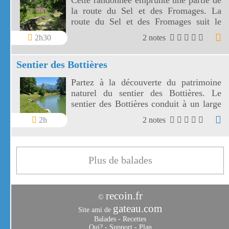
Cette randonnée emprunte une partie de
la route du Sel et des Fromages. La
route du Sel et des Fromages suit le
Doron depuis Termignon.
2h30
2 notes
Sentier des Bottières
Partez à la découverte du patrimoine
naturel du sentier des Bottières. Le
sentier des Bottières conduit à un large
panorama sur les Aiguilles d'Arves.
2h
2 notes
Plus de balades
recoin.fr
©
gateau.com
Site ami de
Balades
-
Recettes
Qui?
-
Support
-
Plan