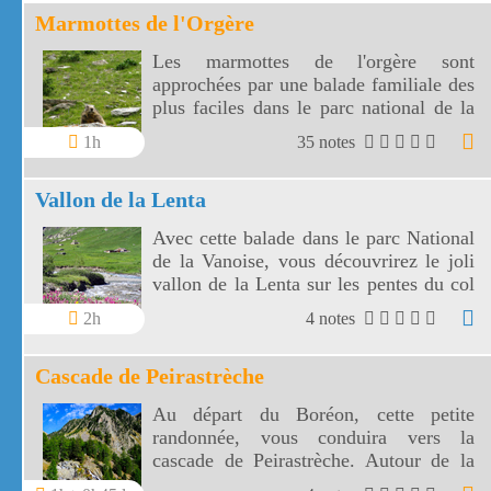
Marmottes de l'Orgère
Les marmottes de l'orgère sont
approchées par une balade familiale des
plus faciles dans le parc national de la
Vanoise. Les marmottes de l'Orgère sont
1h
35 notes
visibles au fond d'un vallon juste en
dessous des 2000 m d'altitude.
Vallon de la Lenta
Avec cette balade dans le parc National
de la Vanoise, vous découvrirez le joli
vallon de la Lenta sur les pentes du col
de l'Iseran. Le vallon de la Lenta fait
2h
4 notes
face au glacier des Evettes et à la vallée
de l'Arc. Le col de l'Iseran est le plus
Cascade de Peirastrèche
haut de France.
Au départ du Boréon, cette petite
randonnée, vous conduira vers la
cascade de Peirastrèche. Autour de la
cascade de Peirastreiche, dans les forêts