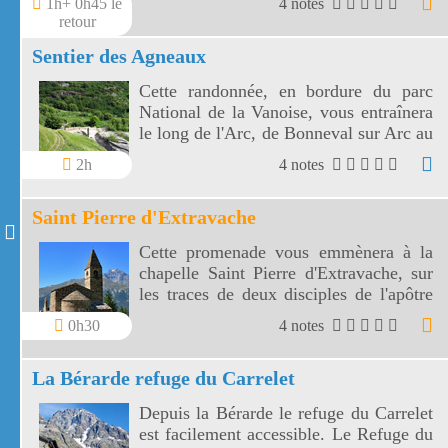
1h+ 0h45 le
4 notes
du parc national du Mercantour, vous
retour
aurez l'occasion d'observer furtivement
Sentier des Agneaux
quelques chamois ou mouflons.
Cette randonnée, en bordure du parc
National de la Vanoise, vous entraînera
le long de l'Arc, de Bonneval sur Arc au
hameau de l'Ecot, à travers éboulis et
2h
4 notes
prairies fleuries, avec en fond sonore les
marmottes et l'Arc.
Saint Pierre d'Extravache
Cette promenade vous emmènera à la
chapelle Saint Pierre d'Extravache, sur
les traces de deux disciples de l'apôtre
Pierre qui ont évangélisé la Savoie. De
0h30
4 notes
la chapelle St Pierre d'Extravache vous
apercevrez un magnifique panorama sur
La Bérarde refuge du Carrelet
le Parc National de la Vanoise.
Depuis la Bérarde le refuge du Carrelet
est facilement accessible. Le Refuge du