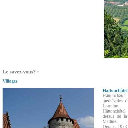
Le savez-vous? :
Villages
Hattonchâtel
Hâttonchâte
médiévales 
Lorraine.
Hâttonchâte
dessus de la
Madine.
Depuis 1973 