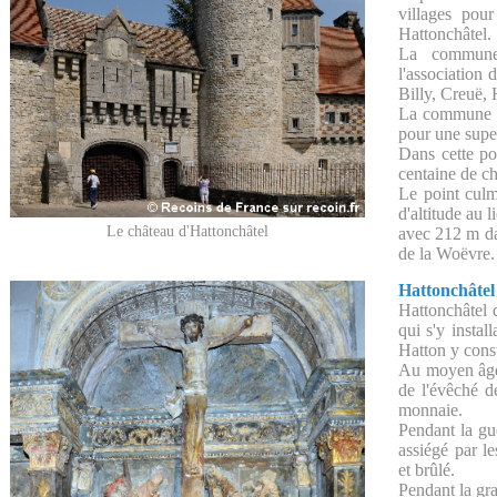
villages pou
Hattonchâtel.
La commune 
l'association 
Billy, Creuë, 
La commune c
pour une supe
Dans cette po
centaine de ch
Le point cul
d'altitude au l
Le château d'Hattonchâtel
avec 212 m da
de la Woëvre.
Hattonchâtel
Hattonchâtel 
qui s'y instal
Hatton y const
Au moyen âge 
de l'évêché 
monnaie.
Pendant la gue
assiégé par le
et brûlé.
Pendant la gr