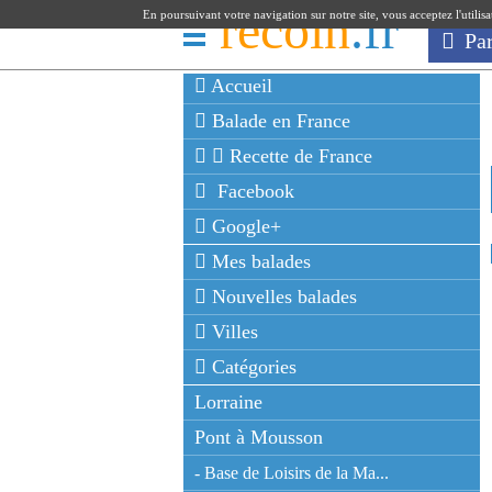
recoin
.fr
En poursuivant votre navigation sur notre site, vous acceptez l'utilis
Pa
Accueil
Balade en France
Recette de France
Facebook
Google+
Mes balades
Nouvelles balades
Villes
Catégories
Lorraine
Pont à Mousson
- Base de Loisirs de la Ma...