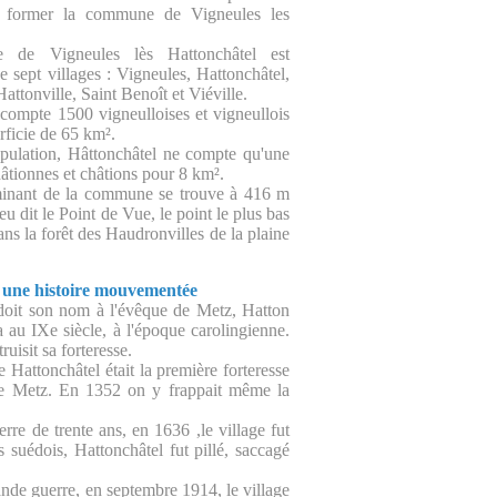
r former la commune de Vigneules les
de Vigneules lès Hattonchâtel est
de sept villages : Vigneules, Hattonchâtel,
Hattonville, Saint Benoît et Viéville.
ompte 1500 vigneulloises et vigneullois
rficie de 65 km².
pulation, Hâttonchâtel ne compte qu'une
âtionnes et châtions pour 8 km².
minant de la commune se trouve à 416 m
ieu dit le Point de Vue, le point le plus bas
ns la forêt des Haudronvilles de la plaine
 une histoire mouvementée
doit son nom à l'évêque de Metz, Hatton
la au IXe siècle, à l'époque carolingienne.
ruisit sa forteresse.
Hattonchâtel était la première forteresse
de Metz. En 1352 on y frappait même la
rre de trente ans, en 1636 ,le village fut
s suédois, Hattonchâtel fut pillé, saccagé
ande guerre, en septembre 1914, le village