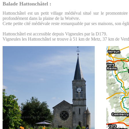
Balade Hattonchâtel :
Hattonchâtel est un petit village médiéval situé sur le promontoi
profondément dans la plaine de la Woëvre.
Cette petite cité médiévale reste remarquable par ses maisons, son égli
Hattonchâtel est accessible depuis Vigneules par la D179.
Vigneules les Hattonchâtel se trouve à 51 km de Metz, 37 km de Ver