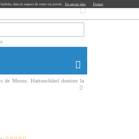
ntérêts, dans le respect de votre vie privée.
En savoir plus
Fermer
el
tes de Meuse. Hattonchâtel domine la
e :