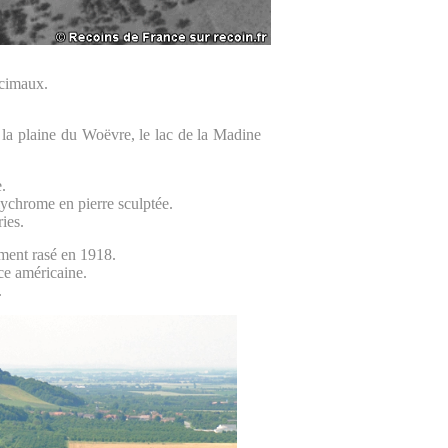
écimaux.
e la plaine du Woëvre, le lac de la Madine
.
olychrome en pierre sculptée.
ries.
ement rasé en 1918.
ice américaine.
.