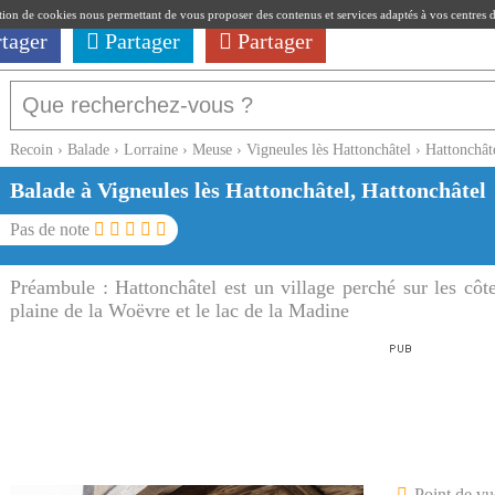
ation de cookies nous permettant de vous proposer des contenus et services adaptés à vos centres d'i
rtager
Partager
Partager
Recoin
›
Balade
›
Lorraine
›
Meuse
›
Vigneules lès Hattonchâtel
›
Hattonchât
Balade à Vigneules lès Hattonchâtel, Hattonchâtel
Pas de note
Préambule :
Hattonchâtel est un village perché sur les cô
plaine de la Woëvre et le lac de la Madine
Point de vu