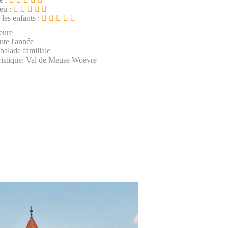
ieu :
 les enfants :
eure
ute l'année
 balade familiale
ristique: Val de Meuse Woëvre