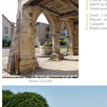
Intérêt du l
Attrait pour
Durée : 1 h
Période : to
Catégorie :
Région tou
Maison à Arcades