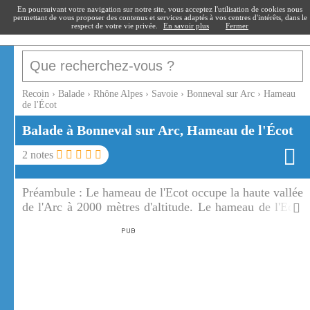
recoin
.fr
En poursuivant votre navigation sur notre site, vous acceptez l'utilisation de cookies nous
permettant de vous proposer des contenus et services adaptés à vos centres d'intérêts, dans le
respect de votre vie privée.
En savoir plus
Fermer
Recoin
›
Balade
›
Rhône Alpes
›
Savoie
›
Bonneval sur Arc
›
Hameau
de l'Écot
Balade à Bonneval sur Arc, Hameau de l'Écot
2
notes
Préambule :
Le hameau de l'Ecot occupe la haute vallée
de l'Arc à 2000 mètres d'altitude. Le hameau de l'Ecot
est situé à 4 km de Bonneval sur Arc.