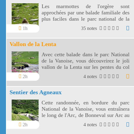
Les marmottes de l'orgère sont
approchées par une balade familiale des
plus faciles dans le parc national de la
Vanoise. Les marmottes de l'Orgère sont
1h
35 notes
visibles au fond d'un vallon juste en
dessous des 2000 m d'altitude.
Vallon de la Lenta
Avec cette balade dans le parc National
de la Vanoise, vous découvrirez le joli
vallon de la Lenta sur les pentes du col
de l'Iseran. Le vallon de la Lenta fait
2h
4 notes
face au glacier des Evettes et à la vallée
de l'Arc. Le col de l'Iseran est le plus
Sentier des Agneaux
haut de France.
Cette randonnée, en bordure du parc
National de la Vanoise, vous entraînera
le long de l'Arc, de Bonneval sur Arc au
hameau de l'Ecot, à travers éboulis et
2h
4 notes
prairies fleuries, avec en fond sonore les