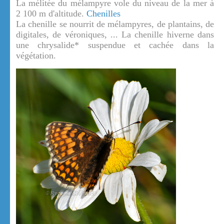
La mélitée du mélampyre vole du niveau de la mer à
2 100 m d'altitude.
Chenilles
La chenille se nourrit de mélampyres, de plantains, de
digitales, de véroniques, ... La chenille hiverne dans
une chrysalide* suspendue et cachée dans la
végétation.