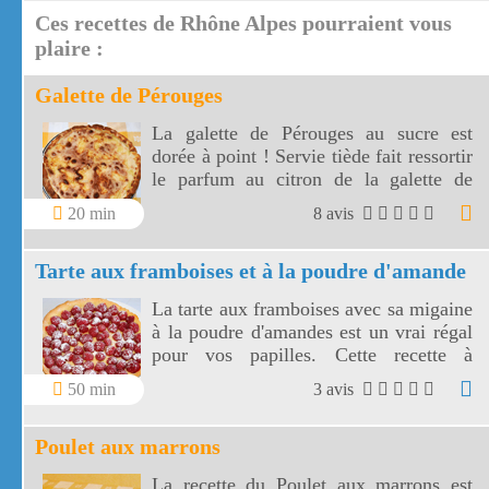
marmottes et l'Arc.
Ces recettes de Rhône Alpes pourraient vous
plaire :
Galette de Pérouges
La galette de Pérouges au sucre est
dorée à point ! Servie tiède fait ressortir
le parfum au citron de la galette de
Pérouges.
20 min
8 avis
Tarte aux framboises et à la poudre d'amande
La tarte aux framboises avec sa migaine
à la poudre d'amandes est un vrai régal
pour vos papilles. Cette recette à
l'ancienne, très appétissante, va réveiller
50 min
3 avis
en vous un élan de gourmandise.
Poulet aux marrons
La recette du Poulet aux marrons est