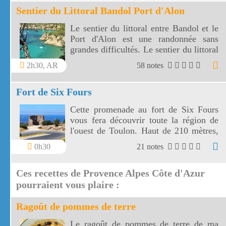
Sentier du Littoral Bandol Port d'Alon
Le sentier du littoral entre Bandol et le
Port d'Alon est une randonnée sans
grandes difficultés. Le sentier du littoral
Bandol Port d'Alon offre des paysages
2h30, AR
58 notes
magnifiques.
Fort de Six Fours
Cette promenade au fort de Six Fours
vous fera découvrir toute la région de
l'ouest de Toulon. Haut de 210 mètres,
le fort de Six Fours vous offre un vaste
0h30
21 notes
panorama vers une côte découpée, des
montagnes toulonnaises jusqu' aux îles
Ces recettes de Provence Alpes Côte d'Azur
de Marseille.
pourraient vous plaire :
Ragoût de pommes de terre
Le ragoût de pommes de terre de ma