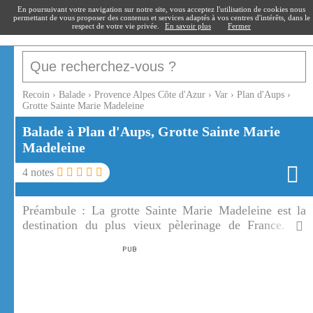
recoin
.fr
En poursuivant votre navigation sur notre site, vous acceptez l'utilisation de cookies nous
permettant de vous proposer des contenus et services adaptés à vos centres d'intérêts, dans le
respect de votre vie privée.
En savoir plus
Fermer
Recoin
›
Balade
›
Provence Alpes Côte d'Azur
›
Var
›
Plan d'Aups
›
Grotte Sainte Marie Madeleine
Balade à Plan d'Aups, Grotte Sainte Marie
Madeleine
4
notes
Préambule :
La grotte Sainte Marie Madeleine est la
destination du plus vieux pèlerinage de France. La
grotte Sainte Marie Madeleine est située dans une
falaise de calcaire juste au dessus de la forêt.