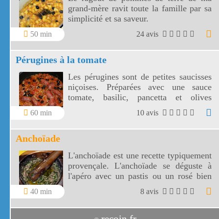
grand-mère ravit toute la famille par sa
simplicité et sa saveur.
50 min
24 avis
Pérugines à la tomate
Les pérugines sont de petites saucisses
niçoises. Préparées avec une sauce
tomate, basilic, pancetta et olives
niçoises, vos pérugines vont
60 min
10 avis
accompagner divinement vos pâtes
fraîches!
Anchoïade
L'anchoïade est une recette typiquement
provençale. L'anchoïade se déguste à
l'apéro avec un pastis ou un rosé bien
frais.
40 min
8 avis