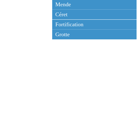
Mende
Céret
Fortification
Grotte