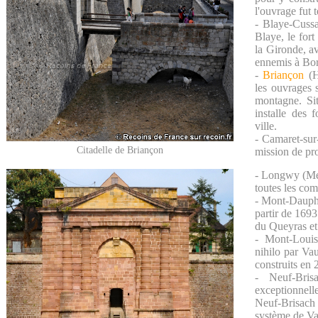
l'ouvrage fut 
- Blaye-Cussa
Blaye, le fort
la Gironde, av
ennemis à Bo
-
Briançon
(Ha
les ouvrages 
montagne. Sit
installe des 
ville.
- Camaret-sur-
Citadelle de Briançon
mission de pro
- Longwy (Meu
toutes les co
- Mont-Dauphi
partir de 1693 
du Queyras et
- Mont-Louis
nihilo par Va
construits en 
- Neuf-Bris
exceptionnell
Neuf-Brisach 
système de V