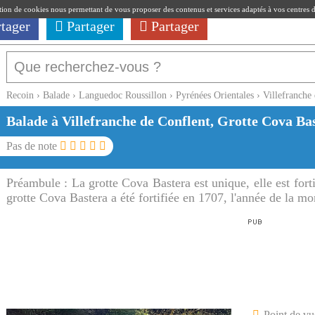
ation de cookies nous permettant de vous proposer des contenus et services adaptés à vos centres d'i
rtager
Partager
Partager
Recoin
›
Balade
›
Languedoc Roussillon
›
Pyrénées Orientales
›
Villefranche
Balade à Villefranche de Conflent, Grotte Cova Ba
Pas de note
Préambule :
La grotte Cova Bastera est unique, elle est forti
grotte Cova Bastera a été fortifiée en 1707, l'année de la m
Point de vu