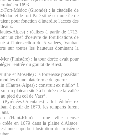
terminé en 1693.
c-Fort-Médoc (Gironde) : la citadelle de
 Médoc et le fort Paté situé sur une île de
aient pour fonction d'interdire l'accès des
rdeaux.
utes-Alpes) : réalisés à partir de 1713,
sont un chef d'oeuvre de fortifications de
ué à l'intersection de 5 vallées, Vauban
forts sur toutes les hauteurs dominant la
Mer (Finistère) : la tour dorée avait pour
téger l'entrée du goulot de Brest.
rthe-et-Moselle) : la forteresse possédait
mmodités d'une plateforme de guerre.
n (Hautes-Alpes) : construit ex nihilo* à
sur un plateau situé à l'entrée de la vallée
 au pied du col de Vars*.
 (Pyrénées-Orientales) : fut édifiée ex
uban à partir de 1679, les remparts furent
2 ans.
ach (Haut-Rhin) : une ville neuve
e créée en 1679 dans la plaine d'Alsace.
est une superbe illustration du troisième
auban.