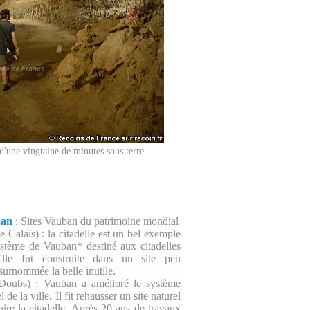
d'une vingtaine de minutes sous terre
ban
: Sites Vauban du patrimoine mondial
e-Calais) : la citadelle est un bel exemple
stème de Vauban* destiné aux citadelles
Elle fut construite dans un site peu
 surnommée la belle inutile.
oubs) : Vauban a amélioré le système
 de la ville. Il fit rehausser un site naturel
uire la citadelle. Après 20 ans de travaux