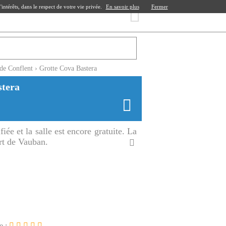
ntérêts, dans le respect de votre vie privée.
En savoir plus
Fermer
 de Conflent
›
Grotte Cova Bastera
stera
fiée et la salle est encore gratuite. La
ort de Vauban.
e :