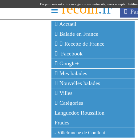
recoin
.fr
En poursuivant votre navigation sur notre site, vous acceptez l'utilis
Pa
Accueil
Balade en France
Recette de France
Facebook
Google+
Mes balades
Nouvelles balades
Villes
Catégories
Languedoc Roussillon
Prades
- Villefranche de Conflent