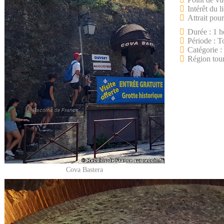
Intérêt du l
Attrait pour
Durée : 1 h
Période : T
Catégorie :
Région tour
Cova Bastera