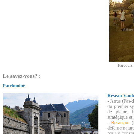
Parcours 
Le savez-vous? :
Patrimoine
Réseau Vau
- Arras (Pas-d
du premier sy
de plaine. 
stratégique et
-
Besançon
(D
défense naturel
pour y constr