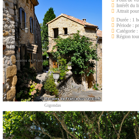
Intérêt du l
Attrait pour
Durée : 1 h
Période : p
Catégorie :
Région tour
Gigondas