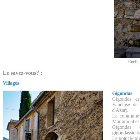
Ruelle
Le savez-vous? :
Villages
Gigondas
Gigondas e
Vaucluse de
d'Azur).
La commune s
Montmirail et
Gigondas 
gigondassiens
Le point le p