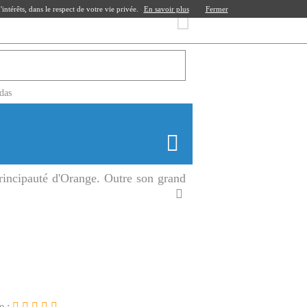
ntérêts, dans le respect de votre vie privée.
En savoir plus
Fermer
das
principauté d'Orange. Outre son grand
e :