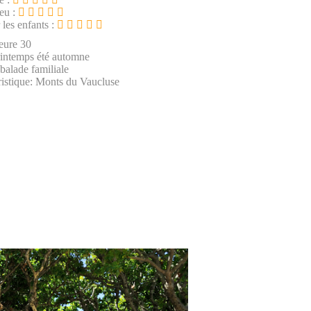
ieu :
 les enfants :
eure 30
rintemps été automne
 balade familiale
istique: Monts du Vaucluse