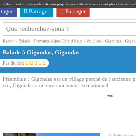
ation de cookies nous permettant de vous proposer des contenus et services adaptés à vos centres d'i
rtager
Partager
Partager
Recoin
›
Balade
›
Provence Alpes Côte d'Azur
›
Vaucluse
›
Gigondas
›
Gigon
Balade à Gigondas, Gigondas
Pas de note
Préambule :
Gigondas est un village perché de l'ancienne 
cru, Gigondas a un environnement exceptionnel.
Point de vu