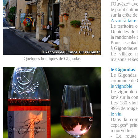
l'Ouvèze* ave
le point culmi
sur la crête d
A voir à faire
Le territoire
Dentelles de 
la randonnée
Pour l'escala
à Gigondas et
Le village m
Quelques boutiques de Gigondas
maisons et ses
le Gigondas
Le Gigondas 
commune de 
le vignoble
Le vignoble 
km² sur la c
Les 180 vign
99% de rouge e
le vin
Dans la comp
cépages* princ
mourvèdre.
- Le rouge 