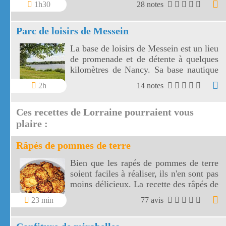
1h30
28 notes
grande cascade de Tendon.
Parc de loisirs de Messein
La base de loisirs de Messein est un lieu
de promenade et de détente à quelques
kilomètres de Nancy. Sa base nautique
utilise un plan d'eau de 14 hectares.
2h
14 notes
Ces recettes de Lorraine pourraient vous
plaire :
Râpés de pommes de terre
Bien que les rapés de pommes de terre
soient faciles à réaliser, ils n'en sont pas
moins délicieux. La recette des râpés de
pommes de terre a pour base des
23 min
77 avis
produits de la région Lorraine, plus
précisément des Vosges.