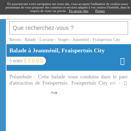
recoin
.fr
En poursuivant votre navigation sur notre site, vous acceptez l'utilisation de cookies nous
permettant de vous proposer des contenus et services adaptés à vos centres d'intérêts, dans le
respect de votre vie privée.
En savoir plus
Fermer
Recoin
›
Balade
›
Lorraine
›
Vosges
›
Jeanménil
›
Fraispertuis City
Balade à Jeanménil, Fraispertuis City
5
notes
Préambule :
Cette balade vous conduira dans le parc
d'attraction de Fraispertuis. Fraispertuis City est situé
dans le magnifique cadre de la forêt Vosgienne.