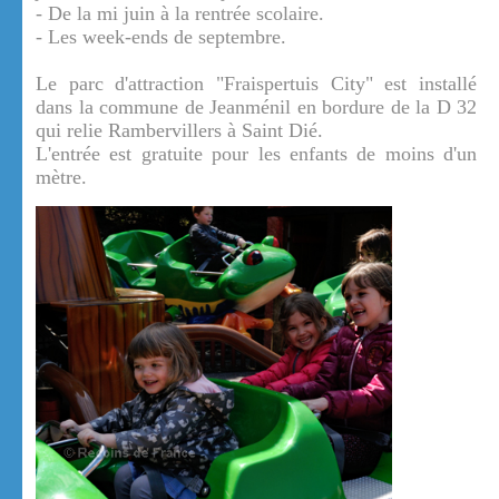
- De la mi juin à la rentrée scolaire.
- Les week-ends de septembre.
Le parc d'attraction "Fraispertuis City" est installé
dans la commune de Jeanménil en bordure de la D 32
qui relie Rambervillers à Saint Dié.
L'entrée est gratuite pour les enfants de moins d'un
mètre.