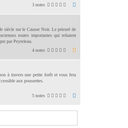
3 notes
e siècle sur le Causse Noir. Le prieuré de
nciennes routes importantes qui reliaient
gne par Peyreleau.
4 notes
n à travers une petite forêt et vous fera
ccessible aux poussettes.
5 notes