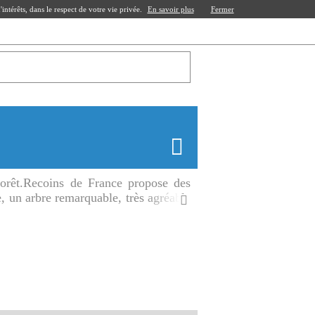
ntérêts, dans le respect de votre vie privée.
En savoir plus
Fermer
orêt.Recoins de France propose des
, un arbre remarquable, très agréable