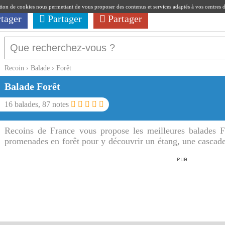
ation de cookies nous permettant de vous proposer des contenus et services adaptés à vos centres d'i
rtager
Partager
Partager
Recoin
›
Balade
›
Forêt
Balade Forêt
16
balades,
87
notes
Recoins de France vous propose les meilleures balades F
promenades en forêt pour y découvrir un étang, une cascade
pendant les chaudes journées d'été.