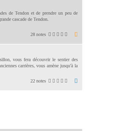
cades de Tendon et de prendre un peu de
a grande cascade de Tendon.
28 notes
illon, vous fera découvrir le sentier des
s anciennes carrières, vous amène jusqu'à la
22 notes