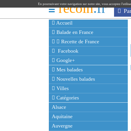
recoin
.fr
En poursuivant votre navigation sur notre site, vous acceptez l'utilis
Pa
Accueil
Balade en France
Recette de France
Facebook
Google+
Mes balades
Nouvelles balades
Villes
Catégories
Alsace
Aquitaine
Auvergne