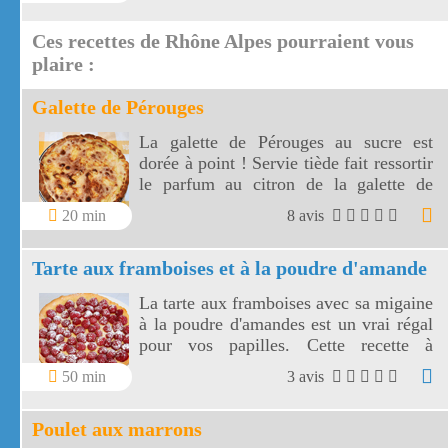
marmottes et l'Arc.
Ces recettes de Rhône Alpes pourraient vous
plaire :
Galette de Pérouges
La galette de Pérouges au sucre est
dorée à point ! Servie tiède fait ressortir
le parfum au citron de la galette de
Pérouges.
20 min
8 avis
Tarte aux framboises et à la poudre d'amande
La tarte aux framboises avec sa migaine
à la poudre d'amandes est un vrai régal
pour vos papilles. Cette recette à
l'ancienne, très appétissante, va réveiller
50 min
3 avis
en vous un élan de gourmandise.
Poulet aux marrons