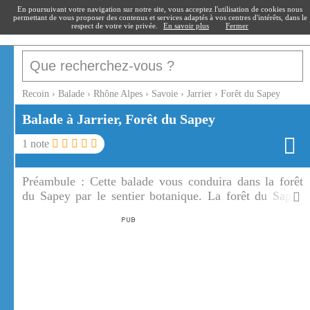
recoin
.fr
En poursuivant votre navigation sur notre site, vous acceptez l'utilisation de cookies nous
permettant de vous proposer des contenus et services adaptés à vos centres d'intérêts, dans le
respect de votre vie privée.
En savoir plus
Fermer
Recoin
›
Balade
›
Rhône Alpes
›
Savoie
›
Jarrier
›
Forêt du Sapey
Balade à Jarrier, Forêt du Sapey
1
note
Préambule :
Cette balade vous conduira dans la forêt
du Sapey par le sentier botanique. La forêt du Sapey
est vaste, riche en faune et en flore.