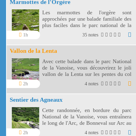
Marmottes de l'Orgère
Les marmottes de l'orgère sont
approchées par une balade familiale des
plus faciles dans le parc national de la
Vanoise. Les marmottes de l'Orgère sont
1h
35 notes
visibles au fond d'un vallon juste en
dessous des 2000 m d'altitude.
Vallon de la Lenta
Avec cette balade dans le parc National
de la Vanoise, vous découvrirez le joli
vallon de la Lenta sur les pentes du col
de l'Iseran. Le vallon de la Lenta fait
2h
4 notes
face au glacier des Evettes et à la vallée
de l'Arc. Le col de l'Iseran est le plus
Sentier des Agneaux
haut de France.
Cette randonnée, en bordure du parc
National de la Vanoise, vous entraînera
le long de l'Arc, de Bonneval sur Arc au
hameau de l'Ecot, à travers éboulis et
2h
4 notes
prairies fleuries, avec en fond sonore les