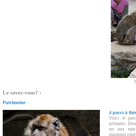
P
Le savez-vous? :
Patrimoine
4 parcs à thè
Voici 4 parc
primates. Deu
un aux maca
plusieurs espè