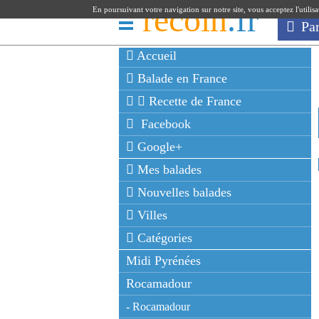
recoin
.fr
En poursuivant votre navigation sur notre site, vous acceptez l'utilis
Pa
Accueil
Balade en France
Recette de France
Facebook
Google+
Mes balades
Nouvelles balades
Villes
Catégories
Midi Pyrénées
Rocamadour
- Rocamadour