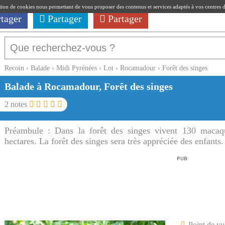
ation de cookies nous permettant de vous proposer des contenus et services adaptés à vos centres d'i
rtager
Partager
Partager
Recoin
›
Balade
›
Midi Pyrénées
›
Lot
›
Rocamadour
›
Forêt des singes
Balade à Rocamadour, Forêt des singes
2
notes
Préambule :
Dans la forêt des singes vivent 130 macaq
hectares. La forêt des singes sera très appréciée des enfants.
Point de vu