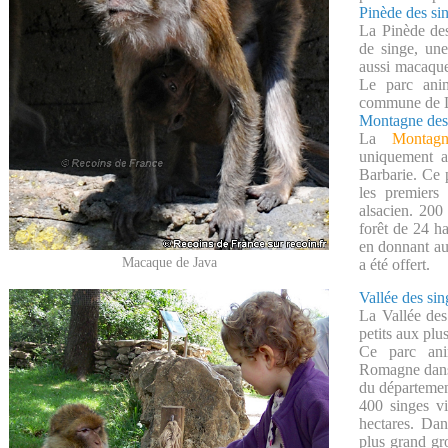
Pinède des si
La Pinède des
de singe, un
aussi macaqu
Le parc anim
commune de L
Montagne des
La
Montag
uniquement 
Barbarie. Ce 
les premiers
alsacien. 200
forêt de 24 h
en donnant au
Macaque de Java
a été offert.
Vallée des sin
La Vallée des
petits aux plu
Ce parc ani
Romagne dans 
du départemen
400 singes v
hectares. Dan
plus grand g