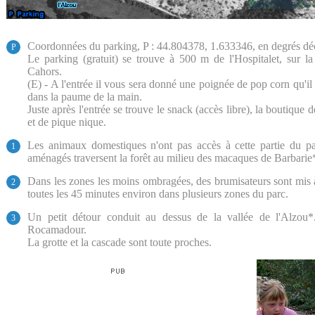
Coordonnées du parking, P : 44.804378, 1.633346, en degrés d
P
Le parking (gratuit) se trouve à 500 m de l'Hospitalet, sur l
Cahors.
(E) - A l'entrée il vous sera donné une poignée de pop corn qu'i
dans la paume de la main.
Juste après l'entrée se trouve le snack (accès libre), la boutique 
et de pique nique.
Les animaux domestiques n'ont pas accès à cette partie du par
1
aménagés traversent la forêt au milieu des macaques de Barbarie
Dans les zones les moins ombragées, des brumisateurs sont mis à 
2
toutes les 45 minutes environ dans plusieurs zones du parc.
Un petit détour conduit au dessus de la vallée de l'Alzou
3
Rocamadour.
La grotte et la cascade sont toute proches.