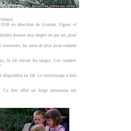
écimaux.
a D38 en direction de Gramat, Figeac et
l faudra donner aux singes un par un, posé
de souvenirs, les aires de jeux pour enfants
c, là où vivent les singes. Les sentiers
*.
disposition en été. Le nourrissage a lieu
*. Ce lieu offre un large panorama sur