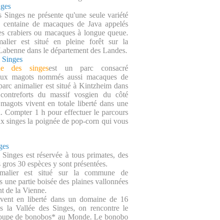
nges
 Singes ne présente qu'une seule variété
e centaine de macaques de Java appelés
es crabiers ou macaques à longue queue.
alier est situé en pleine forêt sur la
abenne dans le département des Landes.
 Singes
ne des singes
est un parc consacré
aux magots nommés aussi macaques de
parc animalier est situé à Kintzheim dans
 contreforts du massif vosgien du côté
 magots vivent en totale liberté dans une
a. Compter 1 h pour effectuer le parcours
x singes la poignée de pop-corn qui vous
ges
 Singes est réservée à tous primates, des
s gros 30 espèces y sont présentées.
malier est situé sur la commune de
une partie boisée des plaines vallonnées
t de la Vienne.
ivent en liberté dans un domaine de 16
s la Vallée des Singes, on rencontre le
roupe de bonobos* au Monde. Le bonobo