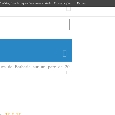
ntérêts, dans le respect de votre vie privée.
En savoir plus
Fermer
ues de Barbarie sur un parc de 20
e :