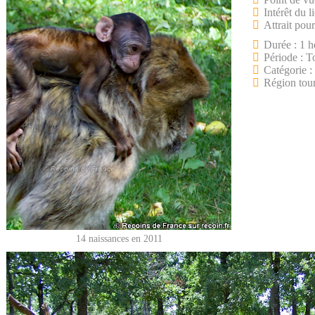
Intérêt du l
Attrait pour
Durée : 1 h
Période : T
Catégorie : 
Région tou
14 naissances en 2011