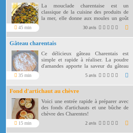
La mouclade charentaise est un
classique de la cuisine des produits de
la mer, elle donne aux moules un goût
inhabituel et savoureux.
45 min
30 avis
Gâteau charentais
Ce délicieux gâteau Charentais est
simple et rapide à réaliser. La poudre
d'amandes apporte la saveur du gâteau
charentais pour le goûter des enfants ou
35 min
5 avis
le dessert des grands!
Fond d'artichaut au chèvre
Voici une entrée rapide à préparer avec
des fonds d'artichauts et une bûche de
chèvre des Charentes!
15 min
2 avis