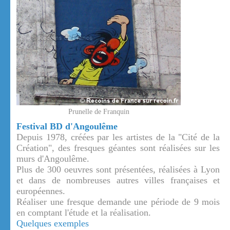
Prunelle de Franquin
Festival BD d'Angoulême
Depuis 1978, créées par les artistes de la "Cité de la
Création", des fresques géantes sont réalisées sur les
murs d'Angoulême.
Plus de 300 oeuvres sont présentées, réalisées à Lyon
et dans de nombreuses autres villes françaises et
européennes.
Réaliser une fresque demande une période de 9 mois
en comptant l'étude et la réalisation.
Quelques exemples