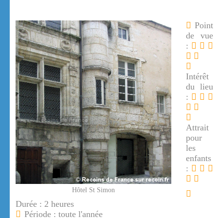
Point
de vue
:
Intérêt
du lieu
:
Attrait
pour
les
enfants
:
Hôtel St Simon
Durée : 2 heures
Période : toute l'année