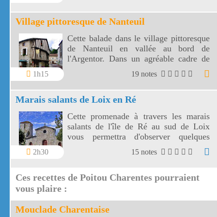
Village pittoresque de Nanteuil
Cette balade dans le village pittoresque
de Nanteuil en vallée au bord de
l'Argentor. Dans un agréable cadre de
verdure vous découvrirez les rues
1h15
19 notes
médiévales et les vieilles maisons du
village pittoresque de Nanteuil.
Marais salants de Loix en Ré
Cette promenade à travers les marais
salants de l'île de Ré au sud de Loix
vous permettra d'observer quelques
oiseaux et surtout de voir de jolis
2h30
15 notes
paysages vers la mer ou les marais.
Ces recettes de Poitou Charentes pourraient
vous plaire :
Mouclade Charentaise