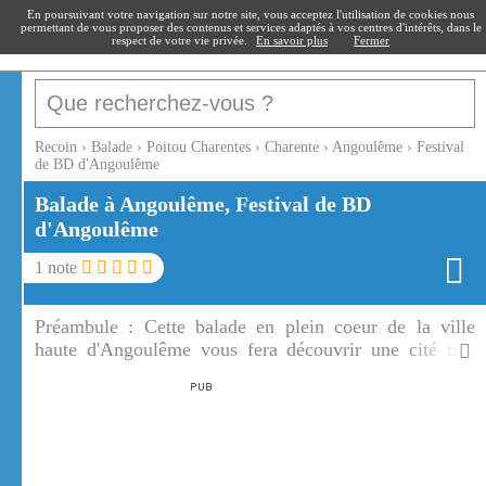
recoin
.fr
En poursuivant votre navigation sur notre site, vous acceptez l'utilisation de cookies nous
permettant de vous proposer des contenus et services adaptés à vos centres d'intérêts, dans le
respect de votre vie privée.
En savoir plus
Fermer
Recoin
›
Balade
›
Poitou Charentes
›
Charente
›
Angoulême
›
Festival
de BD d'Angoulême
Balade à Angoulême, Festival de BD
d'Angoulême
1
note
Préambule :
Cette balade en plein coeur de la ville
haute d'Angoulême vous fera découvrir une cité très
animée. Découvrez le circuit de murs peints
représentant des figures du festival international de la
BD d'Angoulême.