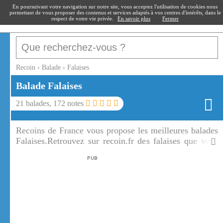
recoin
.fr
En poursuivant votre navigation sur notre site, vous acceptez l'utilisation de cookies nous
permettant de vous proposer des contenus et services adaptés à vos centres d'intérêts, dans le
respect de votre vie privée.
En savoir plus
Fermer
Recoin
›
Balade
›
Falaises
Balade Falaises
21
balades,
172
notes
Recoins de France vous propose les meilleures balades
Falaises.Retrouvez sur recoin.fr des falaises que vous
pourrez gravir par une marche ou une escalade. Les
falaises sont toutes spectaculaires et offrent de
somptueux paysages.