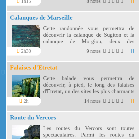
1h15
8 notes
l'ouest Var et le massif des Calanques.
Calanques de Marseille
Cette randonnée vous permettra de
découvrir la calanque de Sugiton et la
calanque de Morgiou, deux des
calanques de Marseille moins connues
2h30
9 notes
ou assimilées aux calanques de Cassis
mais toutes aussi spectaculaires.
Falaises d'Etretat
Cette balade vous permettra de
découvrir, à pied, le long des falaises
d'Etretat, un des sites les plus charmants
de France. Suivez bien les chemins pour
2h
14 notes
respecter ce lieu car les falaises d'Etretat
sont très fréquentées.
Route du Vercors
Les routes du Vercors sont toutes
spectaculaires. Parmi les routes du