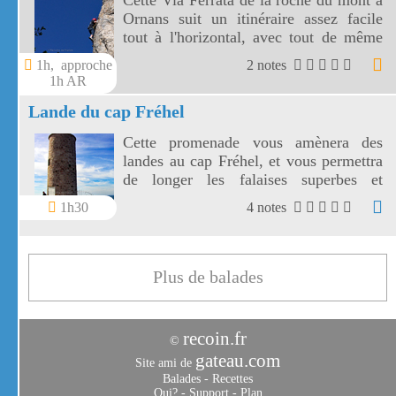
Cette Via Ferrata de la roche du mont à
Ornans suit un itinéraire assez facile
tout à l'horizontal, avec tout de même
un dernier ressaut un peu plus difficile
1h, approche
2 notes
pour terminer. La via ferrata d'Ornans
1h AR
offre de jolies vues sur Ornans et la
Lande du cap Fréhel
vallée de la Loue.
Cette promenade vous amènera des
landes au cap Fréhel, et vous permettra
de longer les falaises superbes et
impressionnantes. La flore est
1h30
4 notes
magnifique et variée, mais si la
fréquentation est trop importante, les
oiseaux seront rares.
Plus de balades
recoin.fr
©
gateau.com
Site ami de
Balades
-
Recettes
Qui?
-
Support
-
Plan