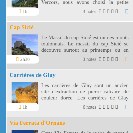
Vercors, nous avons choisi la petite
route de Presles qui parcourt les falaises
1h
3 notes
de Presles.
Cap Sicié
Le Massif du cap Sicié est un des monts
toulonnais. Le massif du cap Sicié se
découvre surtout au printemps ou en
automne.
2h30
3 notes
Carrières de Glay
Les carrières de Glay sont un ancien
site d'extraction de pierre calcaire de
couleur dorée. Les carrières de Glay
sont accessibles toute l'année.
1h
6 notes
Via Ferrata d'Ornans