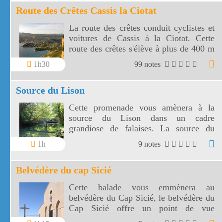
Route des Crêtes Cassis la Ciotat
La route des crêtes conduit cyclistes et
voitures de Cassis à la Ciotat. Cette
route des crêtes s'élève à plus de 400 m
et surplombe la mer au travers plusieurs
1h30
99 notes
virages.
Source du Lison
Cette promenade vous amènera à la
source du Lison dans un cadre
grandiose de falaises. La source du
Lison est une résurgence
1h
9 notes
impressionnante et l'un des plus vastes
réseaux de spéléologie de France.
Belvédère du cap Sicié
Cette balade vous emmènera au
belvédère du Cap Sicié, le belvédère du
Cap Sicié offre un point de vue
remarquable sur la rade de Toulon,