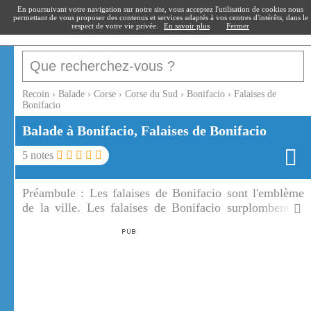
recoin
.fr
En poursuivant votre navigation sur notre site, vous acceptez l'utilisation de cookies nous
permettant de vous proposer des contenus et services adaptés à vos centres d'intérêts, dans le
respect de votre vie privée.
En savoir plus
Fermer
Recoin
›
Balade
›
Corse
›
Corse du Sud
›
Bonifacio
›
Falaises de
Bonifacio
Balade à Bonifacio, Falaises de Bonifacio
5
notes
Préambule :
Les falaises de Bonifacio sont l'emblème
de la ville. Les falaises de Bonifacio surplombent la
mer de 106 m par endroit.