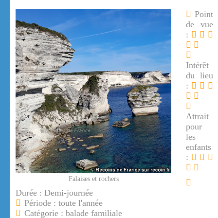
Point
de vue
:
Intérêt
du lieu
:
Attrait
pour
les
enfants
:
Falaises et rochers
Durée : Demi-journée
Période : toute l'année
Catégorie : balade familiale