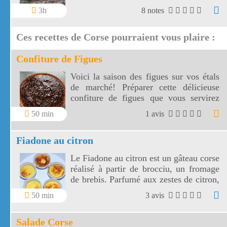
très loin de la Sardaigne. N'oubliez pas
3h
8 notes
un masque et un tuba pour votre
baignade.
Ces recettes de Corse pourraient vous plaire :
Confiture de Figues
Voici la saison des figues sur vos étals
de marché! Préparer cette délicieuse
confiture de figues que vous servirez
pour vos petits déjeuners gourmands ou
50 min
1 avis
garder la au frais pour accompagner le
foie gras.
Fiadone au citron
Le Fiadone au citron est un gâteau corse
réalisé à partir de brocciu, un fromage
de brebis. Parfumé aux zestes de citron,
le fiadone est une recette facile à
50 min
3 avis
réaliser avec les bons ingrédients.
Salade Corse