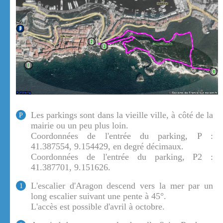
Les parkings sont dans la vieille ville, à côté de la
P
mairie ou un peu plus loin.
Coordonnées de l'entrée du parking, P :
41.387554, 9.154429, en degré décimaux.
Coordonnées de l'entrée du parking, P2 :
41.387701, 9.151626.
L'escalier d'Aragon descend vers la mer par un
1
long escalier suivant une pente à 45°.
L'accès est possible d'avril à octobre.