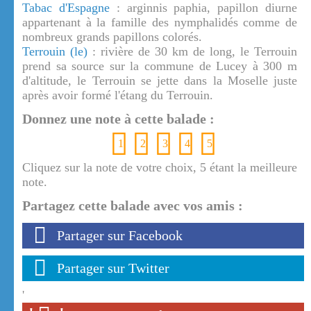
Tabac d'Espagne
: arginnis paphia, papillon diurne
appartenant à la famille des nymphalidés comme de
nombreux grands papillons colorés.
Terrouin (le)
: rivière de 30 km de long, le Terrouin
prend sa source sur la commune de Lucey à 300 m
d'altitude, le Terrouin se jette dans la Moselle juste
après avoir formé l'étang du Terrouin.
Donnez une note à cette balade :
1
2
3
4
5
Cliquez sur la note de votre choix, 5 étant la meilleure
note.
Partagez cette balade avec vos amis :
Partager sur Facebook
Partager sur Twitter
'