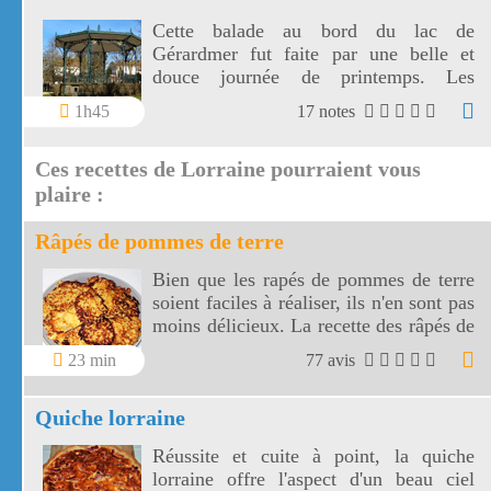
Cette balade au bord du lac de
Gérardmer fut faite par une belle et
douce journée de printemps. Les
activités aquatiques sont multiples au
1h45
17 notes
bord du lac de Gérardmer.
Ces recettes de Lorraine pourraient vous
plaire :
Râpés de pommes de terre
Bien que les rapés de pommes de terre
soient faciles à réaliser, ils n'en sont pas
moins délicieux. La recette des râpés de
pommes de terre a pour base des
23 min
77 avis
produits de la région Lorraine, plus
précisément des Vosges.
Quiche lorraine
Réussite et cuite à point, la quiche
lorraine offre l'aspect d'un beau ciel