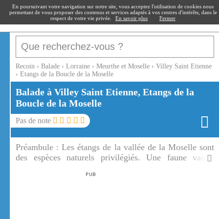
recoin
.fr
En poursuivant votre navigation sur notre site, vous acceptez l'utilisation de cookies nous
permettant de vous proposer des contenus et services adaptés à vos centres d'intérêts, dans le
respect de votre vie privée.
En savoir plus
Fermer
Recoin
›
Balade
›
Lorraine
›
Meurthe et Moselle
›
Villey Saint Etienne
›
Etangs de la Boucle de la Moselle
Balade à Villey Saint Etienne, Etangs de la
Boucle de la Moselle
Pas de note
Préambule :
Les étangs de la vallée de la Moselle sont
des espèces naturels privilégiés. Une faune vairée
s'abrite dans les étangs de la vallée de la Moselle.