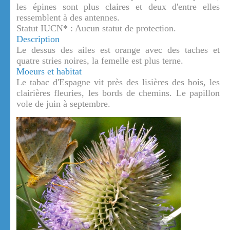
les épines sont plus claires et deux d'entre elles
ressemblent à des antennes.
Statut IUCN* : Aucun statut de protection.
Description
Le dessus des ailes est orange avec des taches et
quatre stries noires, la femelle est plus terne.
Moeurs et habitat
Le tabac d'Espagne vit près des lisières des bois, les
clairières fleuries, les bords de chemins. Le papillon
vole de juin à septembre.