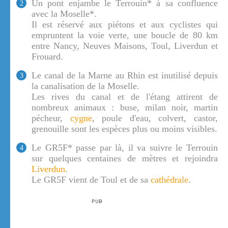
Un pont enjambe le Terrouin* à sa confluence
2
avec la Moselle*.
Il est réservé aux piétons et aux cyclistes qui
empruntent la voie verte, une boucle de 80 km
entre Nancy, Neuves Maisons, Toul, Liverdun et
Frouard.
Le canal de la Marne au Rhin est inutilisé depuis
3
la canalisation de la Moselle.
Les rives du canal et de l'étang attirent de
nombreux animaux : buse, milan noir, martin
pécheur,
cygne
, poule d'eau, colvert, castor,
grenouille sont les espèces plus ou moins visibles.
Le GR5F* passe par là, il va suivre le Terrouin
4
sur quelques centaines de mètres et rejoindra
Liverdun
.
Le GR5F vient de Toul et de sa
cathédrale
.