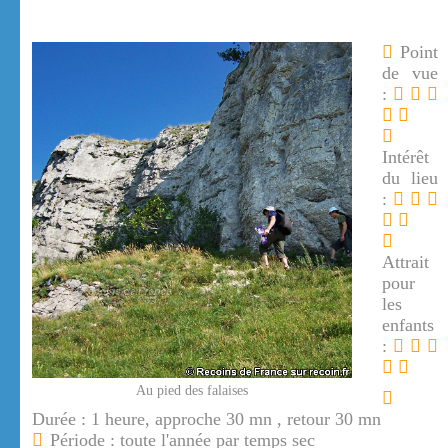
Point
de vue
:
Intérêt
du lieu
:
Attrait
pour
les
enfants
:
Au pied des falaises
Durée : 1 heure, approche 30 mn , retour 30 mn
Période : toute l'année par temps sec