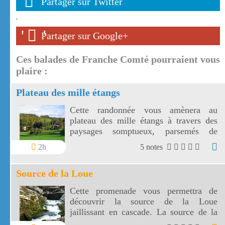
Partager sur Twitter
'
'
'
Partager sur Google+
Ces balades de Franche Comté pourraient vous
plaire :
Plateau des mille étangs
Cette randonnée vous amènera au
plateau des mille étangs à travers des
paysages somptueux, parsemés de
forêts, de prairies et d'étangs. Sur toute
2h
5 notes
la longueur du parcours sur le plateau
des mille étangs l'altitude est comprise
Source de la Loue
entre 600 et 700 mètres.
Cette promenade vous permettra de
découvrir la source de la Loue
jaillissant en cascade. La source de la
Loue est une résurgence du Doubs.