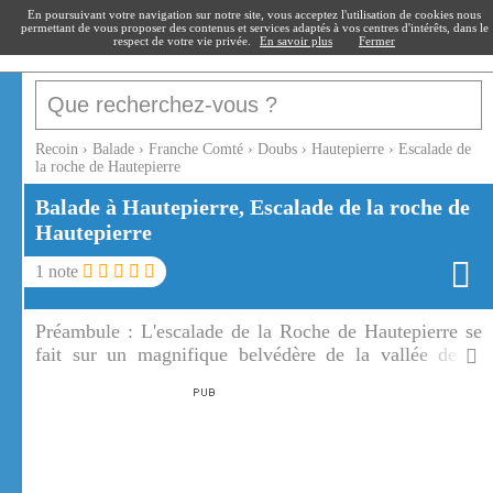
recoin
.fr
En poursuivant votre navigation sur notre site, vous acceptez l'utilisation de cookies nous
permettant de vous proposer des contenus et services adaptés à vos centres d'intérêts, dans le
respect de votre vie privée.
En savoir plus
Fermer
Recoin
›
Balade
›
Franche Comté
›
Doubs
›
Hautepierre
›
Escalade de
la roche de Hautepierre
Balade à Hautepierre, Escalade de la roche de
Hautepierre
1
note
Préambule :
L'escalade de la Roche de Hautepierre se
fait sur un magnifique belvédère de la vallée de la
Loue. La roche de Hautepierre est aussi accessible par
un sentier .