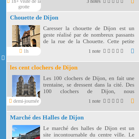
1h+ visite de la
3 notes
grotte
Chouette de Dijon
Caresser la chouette de Dijon est un
geste réalisé par de nombreux passants
de la rue de la Chouette. Cette petite
caresse de la toute patinée chouette de
1h
1 note
Dijon vous portera chance.
les cent clochers de Dijon
Les 100 clochers de Dijon, en fait une
trentaine, se dressent dans la cité. Des
100 clochers de Dijon, nous
découvrirons 6 églises dans le centre
demi-journée
1 note
sauvegardé.
Marché des Halles de Dijon
Le marché des halles de Dijon est un
site incontournable du centre ville. Le