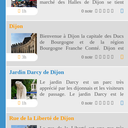
marché des Halles de Dijon se tient
autour et sous une superbe construction
1h
0 note
métallique du XIXe siècle.
Dijon
Bienvenue à Dijon la capitale des Ducs
de Bourgogne et de la région
Bourgogne Franche Comté. Dijon est
aussi la cité de la gastronomie et du vin.
3h
0 note
Jardin Darcy de Dijon
Le jardin Darcy est un parc très
apprécié par les dijonnais et les visiteurs
de passage. Le jardin Darcy est le
premier parc public de Dijon.
1h
0 note
Rue de la Liberté de Dijon