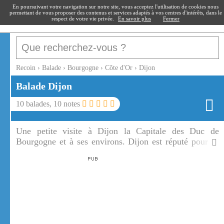
recoin
.fr
En poursuivant votre navigation sur notre site, vous acceptez l'utilisation de cookies nous
permettant de vous proposer des contenus et services adaptés à vos centres d'intérêts, dans le
respect de votre vie privée.
En savoir plus
Fermer
Recoin
›
Balade
›
Bourgogne
›
Côte d'Or
›
Dijon
Balade
Dijon
10
balades,
10
notes
Une petite visite à Dijon la Capitale des Duc de
Bourgogne et à ses environs. Dijon est réputé pour sa
gastronomie, pour ses vins de Bourgogne et sa
moutarde.