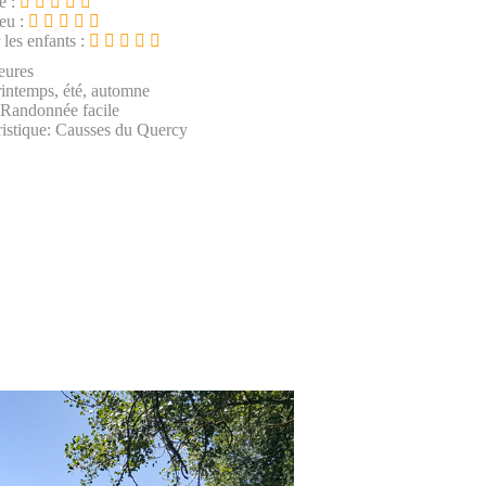
e :
ieu :
 les enfants :
eures
rintemps, été, automne
 Randonnée facile
ristique: Causses du Quercy