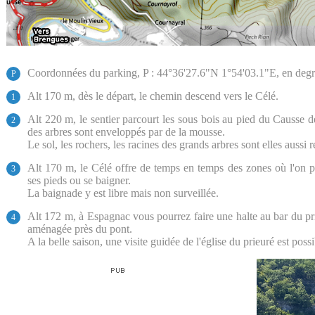
Coordonnées du parking, P : 44°36'27.6"N 1°54'03.1"E, en degré
P
Alt 170 m, dès le départ, le chemin descend vers le Célé.
1
Alt 220 m, le sentier parcourt les sous bois au pied du Causse de
2
des arbres sont enveloppés par de la mousse.
Le sol, les rochers, les racines des grands arbres sont elles aussi
Alt 170 m, le Célé offre de temps en temps des zones où l'on peu
3
ses pieds ou se baigner.
La baignade y est libre mais non surveillée.
Alt 172 m, à Espagnac vous pourrez faire une halte au bar du pr
4
aménagée près du pont.
A la belle saison, une visite guidée de l'église du prieuré est poss