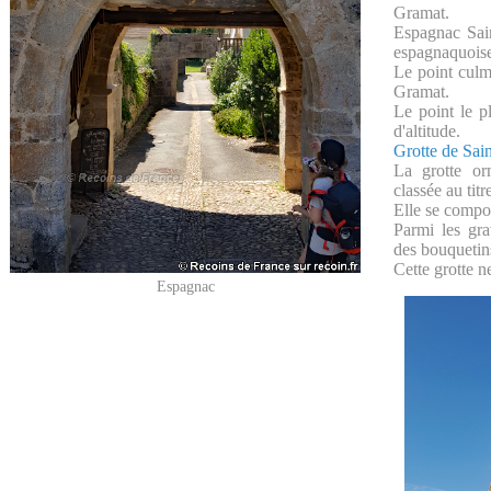
Gramat.
Espagnac Sai
espagnaquoise
Le point culm
Gramat.
Le point le 
d'altitude.
Grotte de Sain
La grotte or
classée au tit
Elle se compo
Parmi les gra
des bouquetins
Cette grotte ne
Espagnac