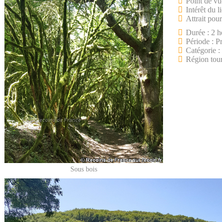
Point de vu
Intérêt du l
Attrait pour
Durée : 2 h
Période : P
Catégorie :
Région tou
Sous bois