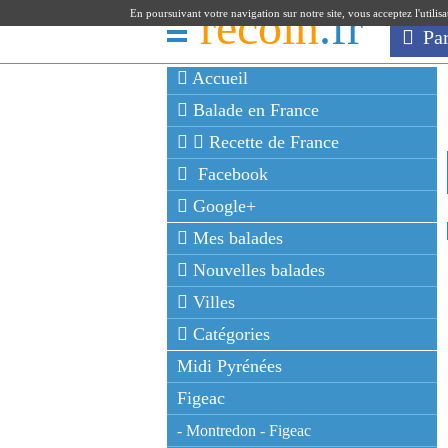
recoin
.fr
En poursuivant votre navigation sur notre site, vous acceptez l'utilis
Pa
Accueil
Balade en France
Recette de France
Facebook
Google+
Mes balades
Nouvelles balades
Villes
Catégories
Midi Pyrénées
Figeac
- Montredon - Figeac