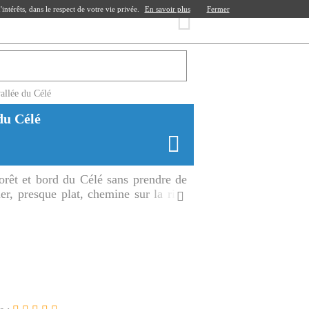
ntérêts, dans le respect de votre vie privée.
En savoir plus
Fermer
allée du Célé
du Célé
rêt et bord du Célé sans prendre de
er, presque plat, chemine sur la rive