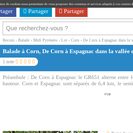
ation de cookies nous permettant de vous proposer des contenus et services adaptés à vos centres d'i
rtager
Partager
Partager
Recoin
›
Balade
›
Midi Pyrénées
›
Lot
›
Corn
›
De Corn à Espagnac dans la v
Balade à Corn, De Corn à Espagnac dans la vallée 
1
note
Préambule :
De Corn à Espagnac le GR651 alterne entre fo
hauteur. Corn et Espagnac sont séparés de 6,4 km, le senti
gauche du Célé.