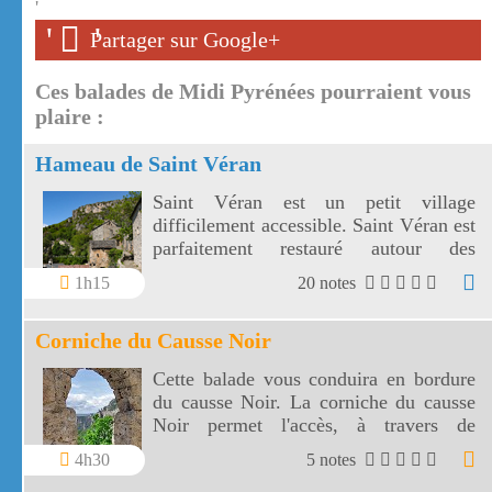
'
'
'
Partager sur Google+
Ces balades de Midi Pyrénées pourraient vous
plaire :
Hameau de Saint Véran
Saint Véran est un petit village
difficilement accessible. Saint Véran est
parfaitement restauré autour des
vestiges de son château.
1h15
20 notes
Corniche du Causse Noir
Cette balade vous conduira en bordure
du causse Noir. La corniche du causse
Noir permet l'accès, à travers de
somptueux paysages, à l'ermitage Saint
4h30
5 notes
Michel.