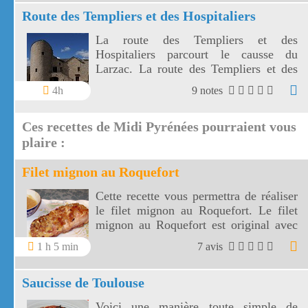
Route des Templiers et des Hospitaliers
La route des Templiers et des
Hospitaliers parcourt le causse du
Larzac. La route des Templiers et des
Hospitaliers amènera vers 5 sites
4h
9 notes
fortifiés parfaitement conservés.
Ces recettes de Midi Pyrénées pourraient vous
plaire :
Filet mignon au Roquefort
Cette recette vous permettra de réaliser
le filet mignon au Roquefort. Le filet
mignon au Roquefort est original avec
ce fromage renommé.
1 h 5 min
7 avis
Saucisse de Toulouse
Voici une manière toute simple de