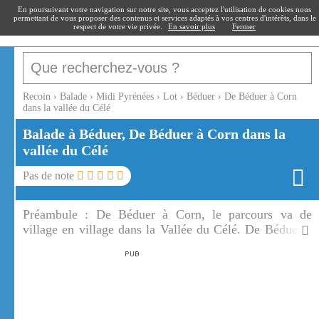
recoin
.fr
En poursuivant votre navigation sur notre site, vous acceptez l'utilisation de cookies nous
permettant de vous proposer des contenus et services adaptés à vos centres d'intérêts, dans le
respect de votre vie privée.
En savoir plus
Fermer
Recoin
›
Balade
›
Midi Pyrénées
›
Lot
›
Béduer
›
De Béduer à Corn
dans la vallée du Célé
Balade à Béduer, De Béduer à Corn dans la
vallée du Célé
Pas de note
Préambule :
De Béduer à Corn, le parcours va de
village en village dans la Vallée du Célé. De Béduer à
Corn, le GR 651 chemine dans la vallée du Célé.