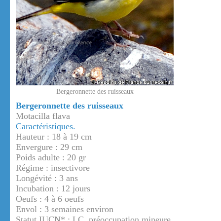
Bergeronnette des ruisseaux
Bergeronnette des ruisseaux
Motacilla flava
Caractéristiques.
Hauteur : 18 à 19 cm
Envergure : 29 cm
Poids adulte : 20 gr
Régime : insectivore
Longévité : 3 ans
Incubation : 12 jours
Oeufs : 4 à 6 oeufs
Envol : 3 semaines environ
Statut IUCN* : LC, préoccupation mineure