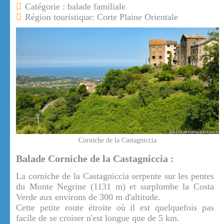
Catégorie : balade familiale
Région touristique: Corte Plaine Orientale
Corniche de la Castagniccia
Balade Corniche de la Castagniccia :
La corniche de la Castagniccia serpente sur les pentes
du Monte Negrine (1131 m) et surplombe la Costa
Verde aux environs de 300 m d'altitude.
Cette petite route étroite où il est quelquefois pas
facile de se croiser n'est longue que de 5 km.