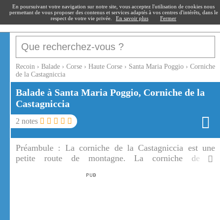
recoin
.fr
En poursuivant votre navigation sur notre site, vous acceptez l'utilisation de cookies nous
permettant de vous proposer des contenus et services adaptés à vos centres d'intérêts, dans le
respect de votre vie privée.
En savoir plus
Fermer
Recoin
›
Balade
›
Corse
›
Haute Corse
›
Santa Maria Poggio
›
Corniche
de la Castagniccia
Balade à Santa Maria Poggio, Corniche de la
Castagniccia
2
notes
Préambule :
La corniche de la Castagniccia est une
petite route de montagne. La corniche de la
Castagniccia offre de multiples points de vue sur la mer
et les îles toscanes.