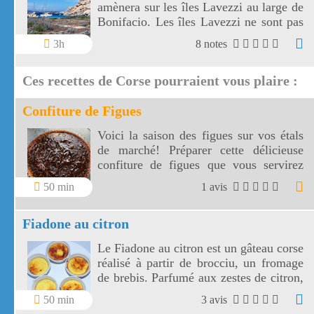
amènera sur les îles Lavezzi au large de
Bonifacio. Les îles Lavezzi ne sont pas
très loin de la Sardaigne. N'oubliez pas
3h
8 notes
un masque et un tuba pour votre
baignade.
Ces recettes de Corse pourraient vous plaire :
Confiture de Figues
Voici la saison des figues sur vos étals
de marché! Préparer cette délicieuse
confiture de figues que vous servirez
pour vos petits déjeuners gourmands ou
50 min
1 avis
garder la au frais pour accompagner le
foie gras.
Fiadone au citron
Le Fiadone au citron est un gâteau corse
réalisé à partir de brocciu, un fromage
de brebis. Parfumé aux zestes de citron,
le fiadone est une recette facile à
50 min
3 avis
réaliser avec les bons ingrédients.