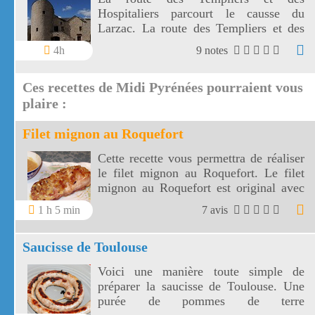
Hospitaliers parcourt le causse du
Larzac. La route des Templiers et des
Hospitaliers amènera vers 5 sites
4h
9 notes
fortifiés parfaitement conservés.
Ces recettes de Midi Pyrénées pourraient vous
plaire :
Filet mignon au Roquefort
Cette recette vous permettra de réaliser
le filet mignon au Roquefort. Le filet
mignon au Roquefort est original avec
ce fromage renommé.
1 h 5 min
7 avis
Saucisse de Toulouse
Voici une manière toute simple de
préparer la saucisse de Toulouse. Une
purée de pommes de terre