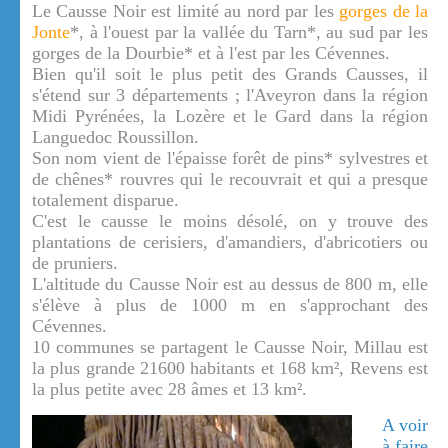
Le Causse Noir est limité au nord par les
gorges de la
Jonte
*, à l'ouest par la vallée du Tarn*, au sud par les
gorges de la Dourbie* et à l'est par les Cévennes.
Bien qu'il soit le plus petit des Grands Causses, il
s'étend sur 3 départements ; l'Aveyron dans la région
Midi Pyrénées, la Lozère et le Gard dans la région
Languedoc Roussillon.
Son nom vient de l'épaisse forêt de pins* sylvestres et
de chênes* rouvres qui le recouvrait et qui a presque
totalement disparue.
C'est le causse le moins désolé, on y trouve des
plantations de cerisiers, d'amandiers, d'abricotiers ou
de pruniers.
L'altitude du Causse Noir est au dessus de 800 m, elle
s'élève à plus de 1000 m en s'approchant des
Cévennes.
10 communes se partagent le Causse Noir, Millau est
la plus grande 21600 habitants et 168 km², Revens est
la plus petite avec 28 âmes et 13 km².
A voir
à faire