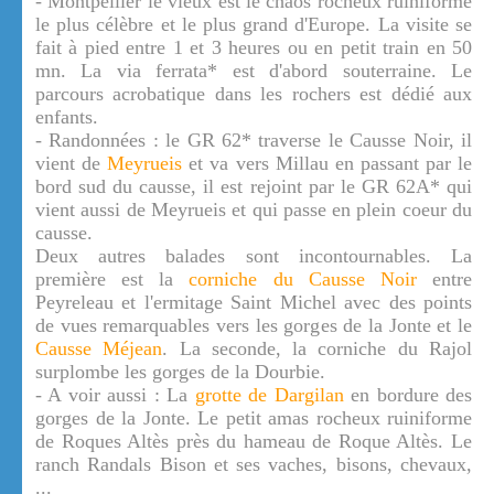
- Montpellier le vieux est le chaos rocheux ruiniforme
le plus célèbre et le plus grand d'Europe. La visite se
fait à pied entre 1 et 3 heures ou en petit train en 50
mn. La via ferrata* est d'abord souterraine. Le
parcours acrobatique dans les rochers est dédié aux
enfants.
- Randonnées : le GR 62* traverse le Causse Noir, il
vient de
Meyrueis
et va vers Millau en passant par le
bord sud du causse, il est rejoint par le GR 62A* qui
vient aussi de Meyrueis et qui passe en plein coeur du
causse.
Deux autres balades sont incontournables. La
première est la
corniche du Causse Noir
entre
Peyreleau et l'ermitage Saint Michel avec des points
de vues remarquables vers les gorges de la Jonte et le
Causse Méjean
. La seconde, la corniche du Rajol
surplombe les gorges de la Dourbie.
- A voir aussi : La
grotte de Dargilan
en bordure des
gorges de la Jonte. Le petit amas rocheux ruiniforme
de Roques Altès près du hameau de Roque Altès. Le
ranch Randals Bison et ses vaches, bisons, chevaux,
...