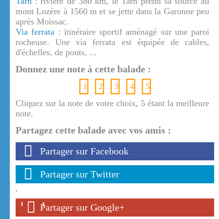
Tarn
: rivière de 380 km, le Tarn prend sa source au
mont Lozère à 1560 m et se jette dans la Garonne peu
après Moissac.
Via ferrata
: itinéraire sportif aménagé sur une paroi
rocheuse. Une via ferrata est équipée de cables,
d'échelles, de ponts, ...
Donnez une note à cette balade :
1
2
3
4
5
Cliquez sur la note de votre choix, 5 étant la meilleure
note.
Partagez cette balade avec vos amis :
Partager sur Facebook
Partager sur Twitter
'
'
'
Partager sur Google+