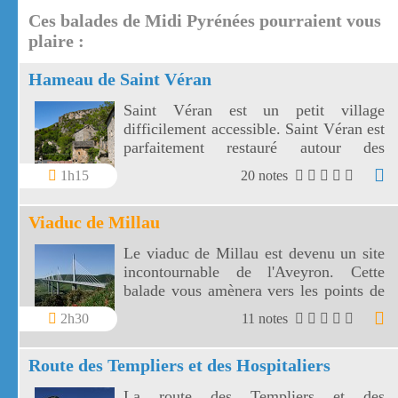
Ces balades de Midi Pyrénées pourraient vous
plaire :
Hameau de Saint Véran
Saint Véran est un petit village
difficilement accessible. Saint Véran est
parfaitement restauré autour des
vestiges de son château.
1h15
20 notes
Viaduc de Millau
Le viaduc de Millau est devenu un site
incontournable de l'Aveyron. Cette
balade vous amènera vers les points de
vue les plus proches du viaduc de
2h30
11 notes
Millau.
Route des Templiers et des Hospitaliers
La route des Templiers et des