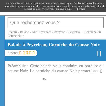
recoin
.fr
En poursuivant votre navigation sur notre site, vous acceptez l'utilisation de cookies nous
permettant de vous proposer des contenus et services adaptés à vos centres d'intérêts, dans le
respect de votre vie privée.
En savoir plus
Fermer
Recoin
›
Balade
›
Midi Pyrénées
›
Aveyron
›
Peyreleau
›
Corniche du
Causse Noir
Balade à Peyreleau, Corniche du Causse Noir
5
notes
Préambule :
Cette balade vous conduira en bordure du
causse Noir. La corniche du causse Noir permet l'accès,
à travers de somptueux paysages, à l'ermitage Saint
Michel.