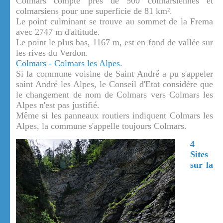
Colmars compte près de 500 colmarsiennes et
colmarsiens pour une superficie de 81 km².
Le point culminant se trouve au sommet de la Frema
avec 2747 m d'altitude.
Le point le plus bas, 1167 m, est en fond de vallée sur
les rives du Verdon.
Colmars - Colmars les Alpes.
Si la commune voisine de Saint André a pu s'appeler
saint André les Alpes, le Conseil d'Etat considère que
le changement de nom de Colmars vers Colmars les
Alpes n'est pas justifié.
Même si les panneaux routiers indiquent Colmars les
Alpes, la commune s'appelle toujours Colmars.
4
Sites
sur la