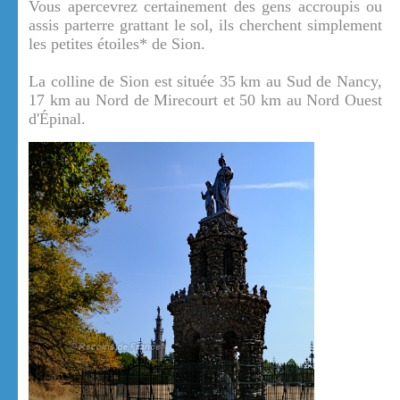
Vous apercevrez certainement des gens accroupis ou
assis parterre grattant le sol, ils cherchent simplement
les petites étoiles* de Sion.
La colline de Sion est située 35 km au Sud de Nancy,
17 km au Nord de Mirecourt et 50 km au Nord Ouest
d'Épinal.