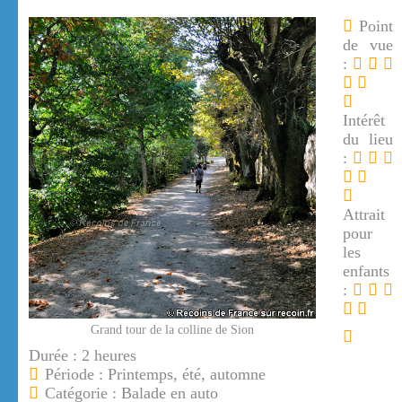
Point
de vue
:
Intérêt
du lieu
:
Attrait
pour
les
enfants
:
Grand tour de la colline de Sion
Durée : 2 heures
Période : Printemps, été, automne
Catégorie : Balade en auto