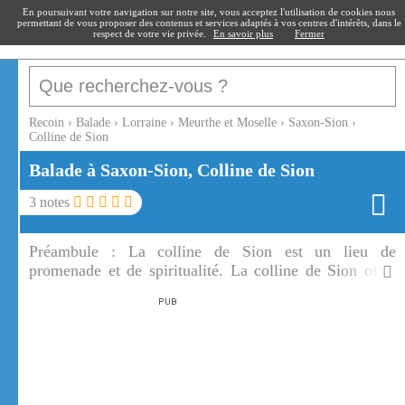
recoin
.fr
En poursuivant votre navigation sur notre site, vous acceptez l'utilisation de cookies nous
permettant de vous proposer des contenus et services adaptés à vos centres d'intérêts, dans le
respect de votre vie privée.
En savoir plus
Fermer
Recoin
›
Balade
›
Lorraine
›
Meurthe et Moselle
›
Saxon-Sion
›
Colline de Sion
Balade à Saxon-Sion, Colline de Sion
3
notes
Préambule :
La colline de Sion est un lieu de
promenade et de spiritualité. La colline de Sion offre
de nombreux points de vue sur le plateau du Saintois.