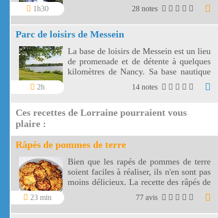
forêt vosgienne entre la petite et la
1h30
28 notes
grande cascade de Tendon.
Parc de loisirs de Messein
La base de loisirs de Messein est un lieu
de promenade et de détente à quelques
kilomètres de Nancy. Sa base nautique
utilise un plan d'eau de 14 hectares.
2h
14 notes
Ces recettes de Lorraine pourraient vous
plaire :
Râpés de pommes de terre
Bien que les rapés de pommes de terre
soient faciles à réaliser, ils n'en sont pas
moins délicieux. La recette des râpés de
pommes de terre a pour base des
23 min
77 avis
produits de la région Lorraine, plus
précisément des Vosges.