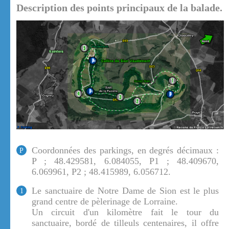
Description des points principaux de la balade.
Coordonnées des parkings, en degrés décimaux :
P
P ; 48.429581, 6.084055, P1 ; 48.409670,
6.069961, P2 ; 48.415989, 6.056712.
Le sanctuaire de Notre Dame de Sion est le plus
1
grand centre de pèlerinage de Lorraine.
Un circuit d'un kilomètre fait le tour du
sanctuaire, bordé de tilleuls centenaires, il offre