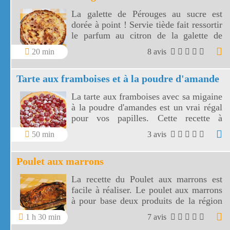
La galette de Pérouges au sucre est
dorée à point ! Servie tiède fait ressortir
le parfum au citron de la galette de
Pérouges.
20 min
8 avis
Tarte aux framboises et à la poudre d'amande
La tarte aux framboises avec sa migaine
à la poudre d'amandes est un vrai régal
pour vos papilles. Cette recette à
l'ancienne, très appétissante, va réveiller
50 min
3 avis
en vous un élan de gourmandise.
Poulet aux marrons
La recette du Poulet aux marrons est
facile à réaliser. Le poulet aux marrons
à pour base deux produits de la région
Rhône Alpes, le poulet de Bresse et les
1 h 30 min
7 avis
marrons.