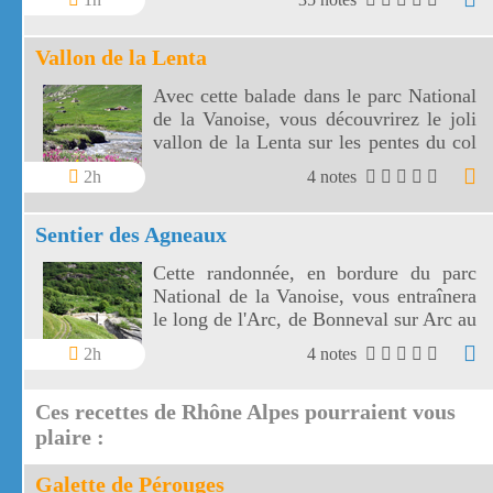
visibles au fond d'un vallon juste en
dessous des 2000 m d'altitude.
Vallon de la Lenta
Avec cette balade dans le parc National
de la Vanoise, vous découvrirez le joli
vallon de la Lenta sur les pentes du col
de l'Iseran. Le vallon de la Lenta fait
2h
4 notes
face au glacier des Evettes et à la vallée
de l'Arc. Le col de l'Iseran est le plus
Sentier des Agneaux
haut de France.
Cette randonnée, en bordure du parc
National de la Vanoise, vous entraînera
le long de l'Arc, de Bonneval sur Arc au
hameau de l'Ecot, à travers éboulis et
2h
4 notes
prairies fleuries, avec en fond sonore les
marmottes et l'Arc.
Ces recettes de Rhône Alpes pourraient vous
plaire :
Galette de Pérouges