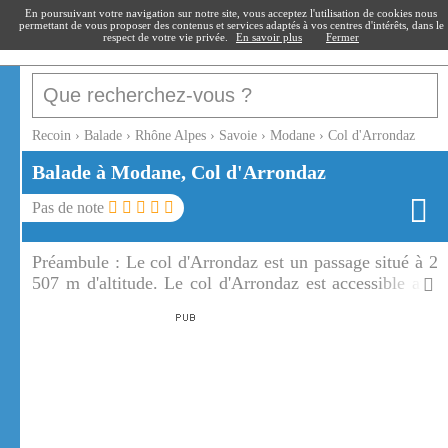
recoin
.fr
En poursuivant votre navigation sur notre site, vous acceptez l'utilisation de cookies nous
permettant de vous proposer des contenus et services adaptés à vos centres d'intérêts, dans le
respect de votre vie privée.
En savoir plus
Fermer
Recoin
›
Balade
›
Rhône Alpes
›
Savoie
›
Modane
›
Col d'Arrondaz
Balade à Modane, Col d'Arrondaz
Pas de note
Préambule :
Le col d'Arrondaz est un passage situé à 2
507 m d'altitude. Le col d'Arrondaz est accessible aux
randonneurs, vététistes en été et aux skieurs en hiver.