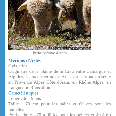
Brebis Mérinos d'Arles
Mérinos d'Arles
Ovis aries
Originaire de la plaine de la Crau entre Camargue et
Alpilles, la race mérinos d'Arles est surtout présente
en Provence Alpes Côte d'Azur, en Rhône Alpes, en
Languedoc Roussillon.
Caractéristiques
Longévité : 9 ans
Taille : 70 cm pour les mâles et 60 cm pour les
femelles
Poids adulte : 70 à 90 kg pour les béliers et 40 à 60