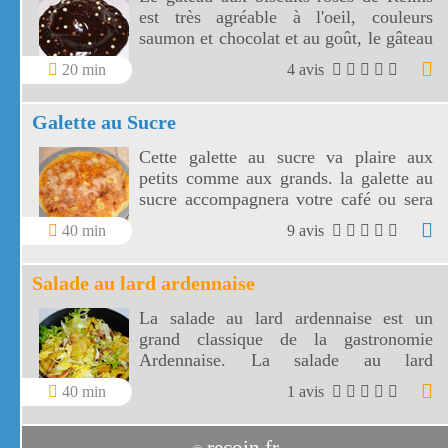
est très agréable à l'oeil, couleurs
saumon et chocolat et au goût, le gâteau
rose de Reims à des saveurs de kirsch et
20 min
4 avis
d'amande.
Galette au Sucre
Cette galette au sucre va plaire aux
petits comme aux grands. la galette au
sucre accompagnera votre café ou sera
le goûter idéal de vos enfants.
40 min
9 avis
Salade au lard ardennaise
La salade au lard ardennaise est un
grand classique de la gastronomie
Ardennaise. La salade au lard
ardennaise est une salade complète avec
40 min
1 avis
les lardons, les pommes de terre et la
salade frisée rehaussée par le vinaigre
de cidre.