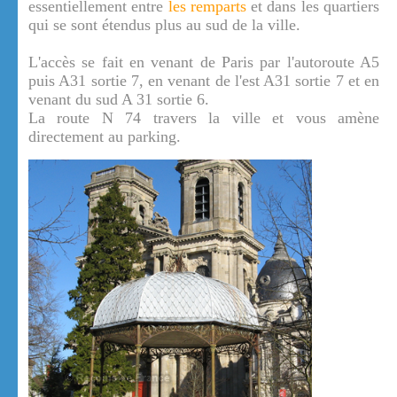
essentiellement entre
les remparts
et dans les quartiers
qui se sont étendus plus au sud de la ville.
L'accès se fait en venant de Paris par l'autoroute A5
puis A31 sortie 7, en venant de l'est A31 sortie 7 et en
venant du sud A 31 sortie 6.
La route N 74 travers la ville et vous amène
directement au parking.