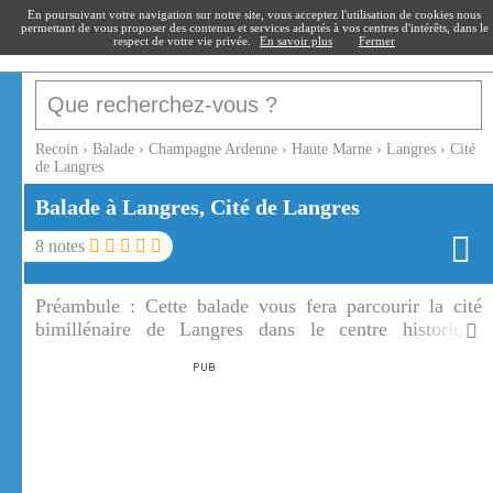
recoin
.fr
En poursuivant votre navigation sur notre site, vous acceptez l'utilisation de cookies nous
permettant de vous proposer des contenus et services adaptés à vos centres d'intérêts, dans le
respect de votre vie privée.
En savoir plus
Fermer
Recoin
›
Balade
›
Champagne Ardenne
›
Haute Marne
›
Langres
›
Cité
de Langres
Balade à Langres, Cité de Langres
8
notes
Préambule :
Cette balade vous fera parcourir la cité
bimillénaire de Langres dans le centre historique
d'exception de l'une des 50 plus belles villes de France.