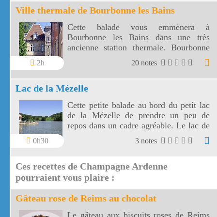
Ville thermale de Bourbonne les Bains
Cette balade vous emmènera à
Bourbonne les Bains dans une très
ancienne station thermale. Bourbonne
les bains est une petite ville d'environ
2h
20 notes
2500 habitants entourée de prairies et de
forêts.
Lac de la Mézelle
Cette petite balade au bord du petit lac
de la Mézelle de prendre un peu de
repos dans un cadre agréable. Le lac de
la Mézelle vous donnera l'occasion de
0h30
3 notes
vous initier à la pêche.
Ces recettes de Champagne Ardenne
pourraient vous plaire :
Gâteau rose de Reims au chocolat
Le gâteau aux biscuits roses de Reims