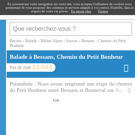
recoin
.fr
En poursuivant votre navigation sur notre site, vous acceptez l'utilisation de cookies nous
permettant de vous proposer des contenus et services adaptés à vos centres d'intérêts, dans le
respect de votre vie privée.
En savoir plus
Fermer
Recoin
›
Balade
›
Rhône Alpes
›
Savoie
›
Bessans
›
Chemin du Petit
Bonheur
Balade à Bessans, Chemin du Petit Bonheur
Pas de note
Préambule :
Nous avons emprunté une étape du chemin
du Petit Bonheur entre Bessans et Bonneval sur Arc. Le
chemin du Petit Bonheur longe l'Arc sur sa rive droite.