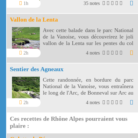
Vanoise. Les marmottes de l'Orgère sont
1h
35 notes
visibles au fond d'un vallon juste en
dessous des 2000 m d'altitude.
Vallon de la Lenta
Avec cette balade dans le parc National
de la Vanoise, vous découvrirez le joli
vallon de la Lenta sur les pentes du col
de l'Iseran. Le vallon de la Lenta fait
2h
4 notes
face au glacier des Evettes et à la vallée
de l'Arc. Le col de l'Iseran est le plus
Sentier des Agneaux
haut de France.
Cette randonnée, en bordure du parc
National de la Vanoise, vous entraînera
le long de l'Arc, de Bonneval sur Arc au
hameau de l'Ecot, à travers éboulis et
2h
4 notes
prairies fleuries, avec en fond sonore les
marmottes et l'Arc.
Ces recettes de Rhône Alpes pourraient vous
plaire :