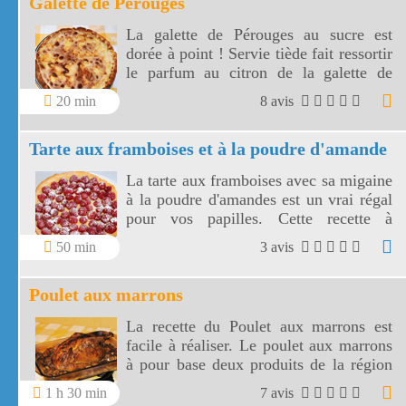
Galette de Pérouges
La galette de Pérouges au sucre est
dorée à point ! Servie tiède fait ressortir
le parfum au citron de la galette de
Pérouges.
20 min
8 avis
Tarte aux framboises et à la poudre d'amande
La tarte aux framboises avec sa migaine
à la poudre d'amandes est un vrai régal
pour vos papilles. Cette recette à
l'ancienne, très appétissante, va réveiller
50 min
3 avis
en vous un élan de gourmandise.
Poulet aux marrons
La recette du Poulet aux marrons est
facile à réaliser. Le poulet aux marrons
à pour base deux produits de la région
Rhône Alpes, le poulet de Bresse et les
1 h 30 min
7 avis
marrons.