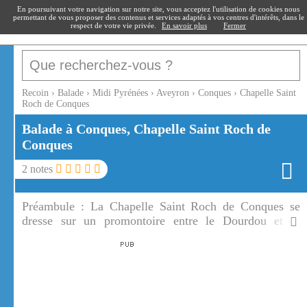
recoin
.fr
En poursuivant votre navigation sur notre site, vous acceptez l'utilisation de cookies nous
permettant de vous proposer des contenus et services adaptés à vos centres d'intérêts, dans le
respect de votre vie privée.
En savoir plus
Fermer
Recoin
›
Balade
›
Midi Pyrénées
›
Aveyron
›
Conques
›
Chapelle Saint
Roch de Conques
Balade à Conques, Chapelle Saint Roch de
Conques
2
notes
Préambule :
La Chapelle Saint Roch de Conques se
dresse sur un promontoire entre le Dourdou et le
village. La chapelle Saint Roch de Conques et le point
de vue qu'elle offre est un passage incontournable.