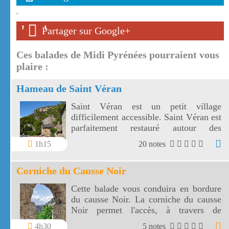
'
'
'
Partager sur Google+
Ces balades de Midi Pyrénées pourraient vous
plaire :
Hameau de Saint Véran
Saint Véran est un petit village
difficilement accessible. Saint Véran est
parfaitement restauré autour des
vestiges de son château.
1h15
20 notes
Corniche du Causse Noir
Cette balade vous conduira en bordure
du causse Noir. La corniche du causse
Noir permet l'accès, à travers de
somptueux paysages, à l'ermitage Saint
4h30
5 notes