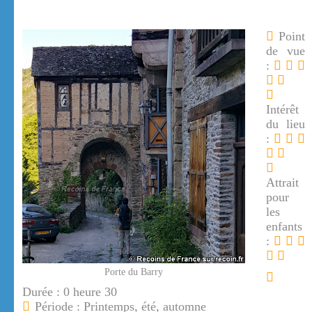
Point
de vue
:
Intérêt
du lieu
:
Attrait
pour
les
enfants
:
Porte du Barry
Durée : 0 heure 30
Période : Printemps, été, automne