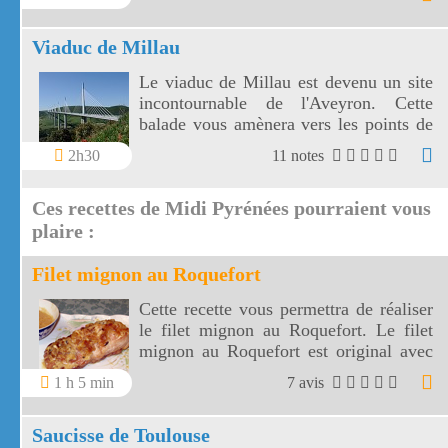
Michel.
Viaduc de Millau
Le viaduc de Millau est devenu un site
incontournable de l'Aveyron. Cette
balade vous amènera vers les points de
vue les plus proches du viaduc de
2h30
11 notes
Millau.
Ces recettes de Midi Pyrénées pourraient vous
plaire :
Filet mignon au Roquefort
Cette recette vous permettra de réaliser
le filet mignon au Roquefort. Le filet
mignon au Roquefort est original avec
ce fromage renommé.
1 h 5 min
7 avis
Saucisse de Toulouse