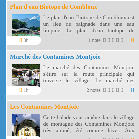
Plan d'eau Biotope de Combloux
Le plan d'eau Biotope de Combloux est
un lieu de baignade dans une eau
limpide. Le plan d'eau biotope de
Combloux offre un panorama
3h
1 note
magnifique sur le Mont Blanc et son
massif.
Marché des Contamines Montjoie
Le marché des Contamines Montjoie
s'étire sur la route principale qui
traverse le village. Le marché des
Contamines Montjoie est un marché
1h
2 notes
agréable tout en longueur.
Les Contamines Montjoie
Cette balade vous amène dans le village
de montagne des Contamines Montjoie
très animé, été comme hiver. Aux
Contamines Montjoie vous découvrirez