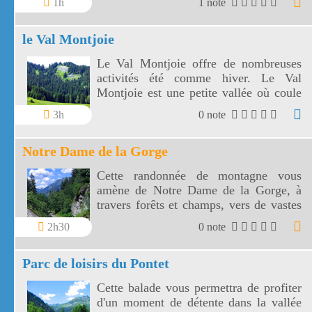
1h
1 note
une très coquette église baroque et de
beaux chalets de montagne.
le Val Montjoie
Le Val Montjoie offre de nombreuses
activités été comme hiver. Le Val
Montjoie est une petite vallée où coule
le Bon Nant.
3h
0 note
Notre Dame de la Gorge
Cette randonnée de montagne vous
amène de Notre Dame de la Gorge, à
travers forêts et champs, vers de vastes
paysages. A Notre Dame de la Gorge, la
2h30
0 note
vallée est profonde donc le départ de la
randonnée est pentue.
Parc de loisirs du Pontet
Cette balade vous permettra de profiter
d'un moment de détente dans la vallée