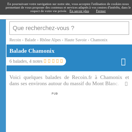
recoin
.fr
En poursuivant votre navigation sur notre site, vous acceptez l'utilisation de cookies nous
permettant de vous proposer des contenus et services adaptés à vos centres d'intérêts, dans le
respect de votre vie privée.
En savoir plus
Fermer
Recoin
›
Balade
›
Rhône Alpes
›
Haute Savoie
›
Chamonix
Balade
Chamonix
6
balades,
4
notes
Voici quelques balades de Recoin.fr à Chamonix et
dans ses environs autour du massif du Mont Blanc.