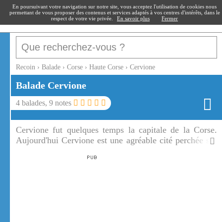
recoin
.fr
En poursuivant votre navigation sur notre site, vous acceptez l'utilisation de cookies nous
permettant de vous proposer des contenus et services adaptés à vos centres d'intérêts, dans le
respect de votre vie privée.
En savoir plus
Fermer
Recoin
›
Balade
›
Corse
›
Haute Corse
›
Cervione
Balade
Cervione
4
balades,
9
notes
Cervione fut quelques temps la capitale de la Corse.
Aujourd'hui Cervione est une agréable cité perchée sur
un flanc de montagne. Cervione est un belvédère sur la
mer tyrrhénienne et les îles toscanes.