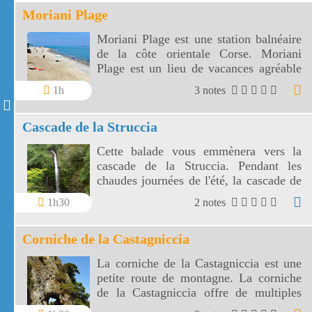
Moriani Plage
Moriani Plage est une station balnéaire
de la côte orientale Corse. Moriani
Plage est un lieu de vacances agréable
entre la mer et la Castagniccia.
1h
3 notes
Cascade de la Struccia
Cette balade vous emmènera vers la
cascade de la Struccia. Pendant les
chaudes journées de l'été, la cascade de
la Castagniccia vous apportera un peu
1h30
2 notes
de fraîcheur.
Corniche de la Castagniccia
La corniche de la Castagniccia est une
petite route de montagne. La corniche
de la Castagniccia offre de multiples
points de vue sur la mer et les îles