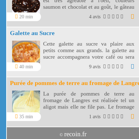
est très agréable à l'oeil, couleurs
saumon et chocolat et au goût, le gâteau
rose de Reims à des saveurs de kirsch et
20 min
4 avis
d'amande.
Galette au Sucre
Cette galette au sucre va plaire aux
petits comme aux grands. la galette au
sucre accompagnera votre café ou sera
le goûter idéal de vos enfants.
40 min
9 avis
Purée de pommes de terre au fromage de Langr
La purée de pommes de terre au
fromage de Langres est réalisée tel un
aligot mais elle ne file pas. Le fromage
de Langres est très goûteux et relève
35 min
1 avis
parfaitement la purée de pommes de
terre.
recoin.fr
©