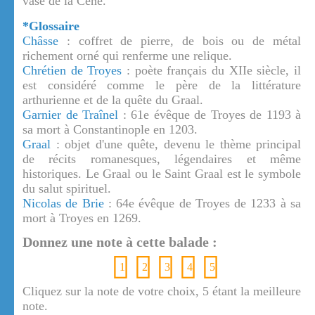
vase de la Cène.
*Glossaire
Châsse
: coffret de pierre, de bois ou de métal
richement orné qui renferme une relique.
Chrétien de Troyes
: poète français du XIIe siècle, il
est considéré comme le père de la littérature
arthurienne et de la quête du Graal.
Garnier de Traînel
: 61e évêque de Troyes de 1193 à
sa mort à Constantinople en 1203.
Graal
: objet d'une quête, devenu le thème principal
de récits romanesques, légendaires et même
historiques. Le Graal ou le Saint Graal est le symbole
du salut spirituel.
Nicolas de Brie
: 64e évêque de Troyes de 1233 à sa
mort à Troyes en 1269.
Donnez une note à cette balade :
1
2
3
4
5
Cliquez sur la note de votre choix, 5 étant la meilleure
note.