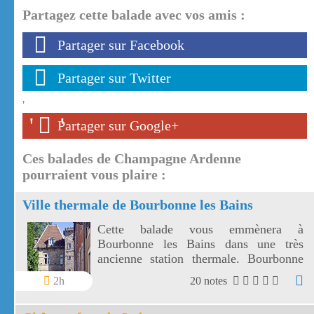
Partagez cette balade avec vos amis :
Partager sur Facebook
Partager sur Twitter
'
'
'
Partager sur Google+
Ces balades de Champagne Ardenne
pourraient vous plaire :
Ville thermale de Bourbonne les Bains
Cette balade vous emmènera à
Bourbonne les Bains dans une très
ancienne station thermale. Bourbonne
les bains est une petite ville d'environ
2h
20 notes
2500 habitants entourée de prairies et de
forêts.