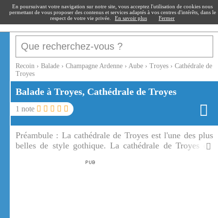
recoin
.fr
En poursuivant votre navigation sur notre site, vous acceptez l'utilisation de cookies nous
permettant de vous proposer des contenus et services adaptés à vos centres d'intérêts, dans le
respect de votre vie privée.
En savoir plus
Fermer
Recoin
›
Balade
›
Champagne Ardenne
›
Aube
›
Troyes
›
Cathédrale de
Troyes
Balade à Troyes, Cathédrale de Troyes
1
note
Préambule :
La cathédrale de Troyes est l'une des plus
belles de style gothique. La cathédrale de Troyes est
aussi une des plus grandes de France.