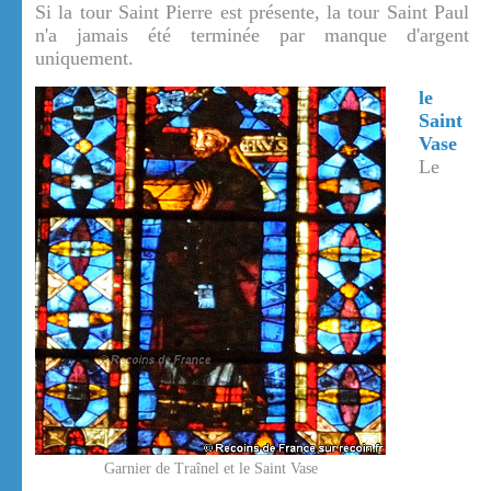
Si la tour Saint Pierre est présente, la tour Saint Paul
n'a jamais été terminée par manque d'argent
uniquement.
le
Saint
Vase
Le
Garnier de Traînel et le Saint Vase