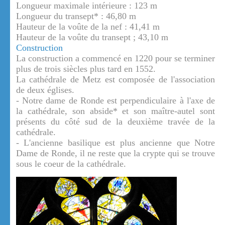
Longueur maximale intérieure : 123 m
Longueur du transept* : 46,80 m
Hauteur de la voûte de la nef : 41,41 m
Hauteur de la voûte du transept ; 43,10 m
Construction
La construction a commencé en 1220 pour se terminer
plus de trois siècles plus tard en 1552.
La cathédrale de Metz est composée de l'association
de deux églises.
- Notre dame de Ronde est perpendiculaire à l'axe de
la cathédrale, son abside* et son maître-autel sont
présents du côté sud de la deuxième travée de la
cathédrale.
- L'ancienne basilique est plus ancienne que Notre
Dame de Ronde, il ne reste que la crypte qui se trouve
sous le coeur de la cathédrale.