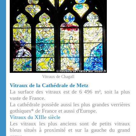
Vitraux de Chagall
Vitraux de la Cathédrale de Metz
La surface des vitraux est de 6 496 m², soit la plus
vaste de France.
La cathédrale possède aussi les plus grandes verrières
gothiques* de France et aussi d'Europe.
Vitraux du XIIIe siècle
Les vitraux les plus anciens sont de petits vitraux
bleus situés à proximité et sur la gauche du grand