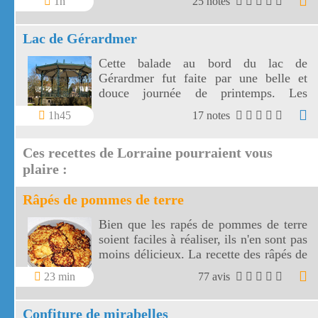
1h
25 notes
Lac de Gérardmer
Cette balade au bord du lac de
Gérardmer fut faite par une belle et
douce journée de printemps. Les
activités aquatiques sont multiples au
1h45
17 notes
bord du lac de Gérardmer.
Ces recettes de Lorraine pourraient vous
plaire :
Râpés de pommes de terre
Bien que les rapés de pommes de terre
soient faciles à réaliser, ils n'en sont pas
moins délicieux. La recette des râpés de
pommes de terre a pour base des
23 min
77 avis
produits de la région Lorraine, plus
précisément des Vosges.
Confiture de mirabelles