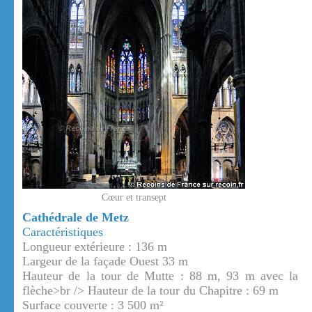
Cœur et transept
Cathédrale de Metz
Caractéristiques
Longueur extérieure : 136 m
Largeur de la façade Ouest 33 m
Hauteur de la tour de Mutte : 88 m, 93 m avec la
flèche>br /> Hauteur de la tour du Chapitre : 69 m
Surface couverte : 3 500 m²