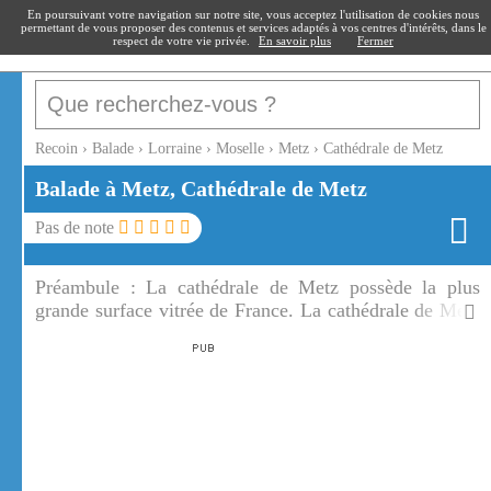
recoin
.fr
En poursuivant votre navigation sur notre site, vous acceptez l'utilisation de cookies nous
permettant de vous proposer des contenus et services adaptés à vos centres d'intérêts, dans le
respect de votre vie privée.
En savoir plus
Fermer
Recoin
›
Balade
›
Lorraine
›
Moselle
›
Metz
›
Cathédrale de Metz
Balade à Metz, Cathédrale de Metz
Pas de note
Préambule :
La cathédrale de Metz possède la plus
grande surface vitrée de France. La cathédrale de Metz
est surnommée la lanterne du bon Dieu.