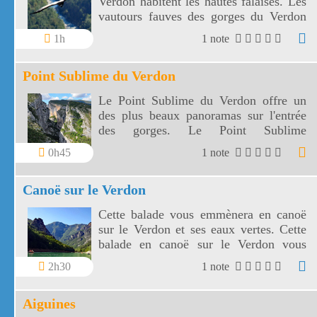
Verdon habitent les hautes falaises. Les
vautours fauves des gorges du Verdon
sont facilement accessibles.
1h
1 note
Point Sublime du Verdon
Le Point Sublime du Verdon offre un
des plus beaux panoramas sur l'entrée
des gorges. Le Point Sublime
surplombe le Verdon de 150 m environ.
0h45
1 note
Canoë sur le Verdon
Cette balade vous emmènera en canoë
sur le Verdon et ses eaux vertes. Cette
balade en canoë sur le Verdon vous
conduira du lac de Sainte Croix au fond
2h30
1 note
des gorges du Verdon.
Aiguines