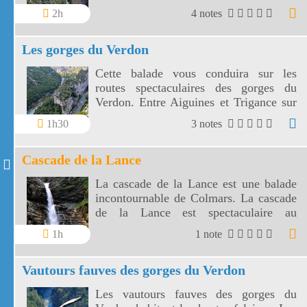
du Verdon offre de multiple points de
2h
4 notes
vue sur le grand Canyon du Verdon.
Les gorges du Verdon
Cette balade vous conduira sur les
routes spectaculaires des gorges du
Verdon. Entre Aiguines et Trigance sur
la rive gauche des Gorges du Verdon.
1h30
3 notes
Cascade de la Lance
La cascade de la Lance est une balade
incontournable de Colmars. La cascade
de la Lance est spectaculaire au
printemps avec la fonte des neiges.
1h
1 note
Vautours fauves des gorges du Verdon
Les vautours fauves des gorges du