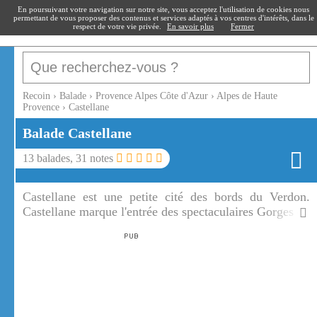
recoin
.fr
En poursuivant votre navigation sur notre site, vous acceptez l'utilisation de cookies nous
permettant de vous proposer des contenus et services adaptés à vos centres d'intérêts, dans le
respect de votre vie privée.
En savoir plus
Fermer
Recoin
›
Balade
›
Provence Alpes Côte d'Azur
›
Alpes de Haute
Provence
›
Castellane
Balade
Castellane
13
balades,
31
notes
Castellane est une petite cité des bords du Verdon.
Castellane marque l'entrée des spectaculaires Gorges du
Verdon.