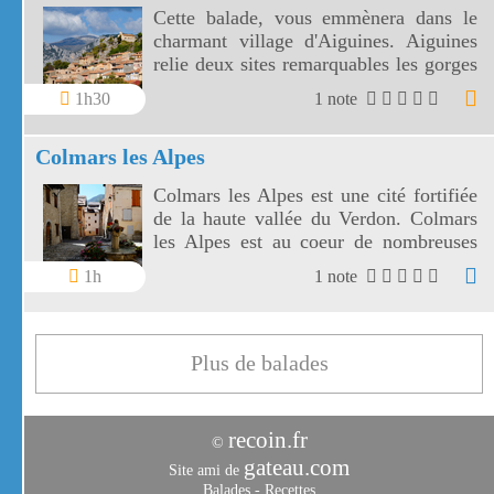
Cette balade, vous emmènera dans le
charmant village d'Aiguines. Aiguines
relie deux sites remarquables les gorges
du Verdon et le lac de Sainte Croix.
1h30
1 note
Colmars les Alpes
Colmars les Alpes est une cité fortifiée
de la haute vallée du Verdon. Colmars
les Alpes est au coeur de nombreuses
randonnées pédestres et cyclistes.
1h
1 note
Plus de balades
recoin.fr
©
gateau.com
Site ami de
Balades
-
Recettes