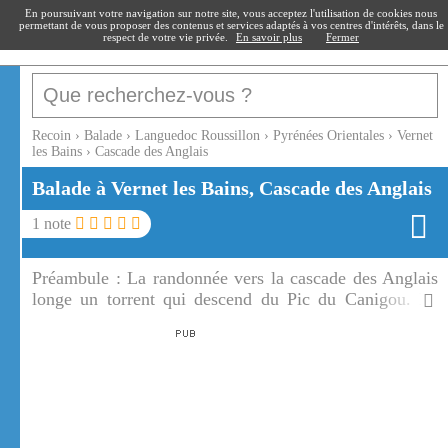
recoin
.fr
En poursuivant votre navigation sur notre site, vous acceptez l'utilisation de cookies nous
permettant de vous proposer des contenus et services adaptés à vos centres d'intérêts, dans le
respect de votre vie privée.
En savoir plus
Fermer
Recoin
›
Balade
›
Languedoc Roussillon
›
Pyrénées Orientales
›
Vernet
les Bains
›
Cascade des Anglais
Balade à Vernet les Bains, Cascade des Anglais
1
note
Préambule :
La randonnée vers la cascade des Anglais
longe un torrent qui descend du Pic du Canigou. La
cascade des Anglais et celle de Saint Vincent sont
facilement accessibles.