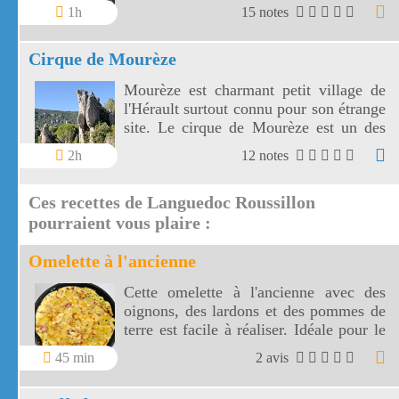
le traverse.
1h
15 notes
Cirque de Mourèze
Mourèze est charmant petit village de
l'Hérault surtout connu pour son étrange
site. Le cirque de Mourèze est un des
Grands Sites de France.
2h
12 notes
Ces recettes de Languedoc Roussillon
pourraient vous plaire :
Omelette à l'ancienne
Cette omelette à l'ancienne avec des
oignons, des lardons et des pommes de
terre est facile à réaliser. Idéale pour le
dîner, cette omelette à l'ancienne sera
45 min
2 avis
accompagnée d'une salade verte.