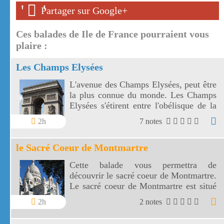
'
'
Partager sur Google+
Ces balades de Ile de France pourraient vous
plaire :
Les Champs Elysées
L'avenue des Champs Elysées, peut être
la plus connue du monde. Les Champs
Elysées s'étirent entre l'obélisque de la
Concorde et l'arc de Triomphe de
2h
7 notes
l'Etoile.
le Sacré Coeur de Montmartre
Cette balade vous permettra de
découvrir le sacré coeur de Montmartre.
Le sacré coeur de Montmartre est situé
comme la place du Tertre sur la butte
2h
2 notes
Montmartre à Paris.