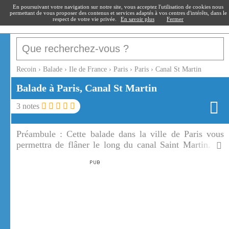
recoin
.fr
En poursuivant votre navigation sur notre site, vous acceptez l'utilisation de cookies nous
permettant de vous proposer des contenus et services adaptés à vos centres d'intérêts, dans le
respect de votre vie privée.
En savoir plus
Fermer
Recoin
›
Balade
›
Ile de France
›
Paris
›
Paris
›
Canal St Martin
Balade à Paris, Canal St Martin
3
notes
Préambule :
Cette balade dans la ville de Paris vous
permettra de flâner le long du canal Saint Martin. Le
canal Saint Martin est un lieu paisible avec ses bateaux,
ses ponts, ses passerelles et ses écluses.