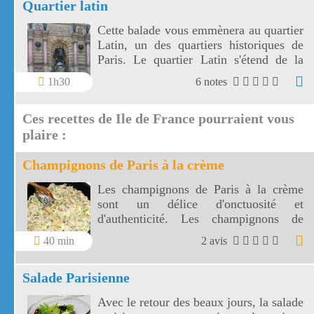
Quartier latin
Cette balade vous emmènera au quartier
Latin, un des quartiers historiques de
Paris. Le quartier Latin s'étend de la
Sorbonne au Panthéon, des bords de
1h30
6 notes
Seine au jardin du Luxembourg.
Ces recettes de Ile de France pourraient vous
plaire :
Champignons de Paris à la crème
Les champignons de Paris à la crème
sont un délice d'onctuosité et
d'authenticité. Les champignons de
Paris accompagneront divinement vos
40 min
2 avis
grillades, vos pâtes ou riz avec la
gourmandise de la crème fraîche .
Salade Parisienne
Avec le retour des beaux jours, la salade