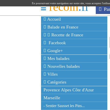
recoin
.fr
En poursuivant votre navigation sur notre site, vous acceptez l'utilis
Pa
Accueil
Balade en France
Recette de France
Facebook
Google+
Mes balades
Nouvelles balades
Villes
Catégories
Provence Alpes Côte d'Azur
Marseille
- Sentier Sausset les Pins...