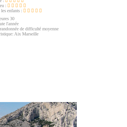
e :
ieu :
 les enfants :
eures 30
ute l'année
 randonnée de difficulté moyenne
istique: Aix Marseille