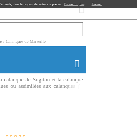
ntérêts, dans le respect de votre vie privée.
En savoir plus
Fermer
le
›
Calanques de Marseille
a calanque de Sugiton et la calanque
ues ou assimilées aux calanques de