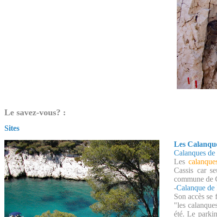
Le savez-vous? :
Sites
Les Calanqu
Calanques de 
Les
calanque
Cassis car s
commune de C
-
Calanque de
Son accès se fa
"les calanque
été. Le parkin