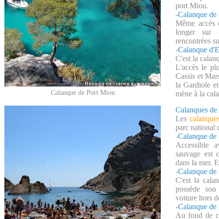
port Miou.
-
Calanque de 
Même accès q
longer sur 
rencontrées su
-
Calanque d'
C'est la calan
L'accès le pl
Cassis et Mars
la Gardiole e
Calanque de Port Miou
mène à la cala
Calanques de 
Les
calanque
parc national
-
Calanque de 
Accessible a
sauvage est 
dans la mer. E
-
Calanque de
C'est la cala
possède son 
voiture hors de
-
Calanque de
Au fond de ce