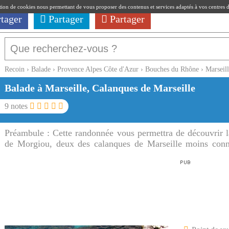
ation de cookies nous permettant de vous proposer des contenus et services adaptés à vos centres d'i
rtager
Partager
Partager
Recoin
›
Balade
›
Provence Alpes Côte d'Azur
›
Bouches du Rhône
›
Marseil
Balade à Marseille, Calanques de Marseille
9
notes
Préambule :
Cette randonnée vous permettra de découvrir l
de Morgiou, deux des calanques de Marseille moins conn
Cassis mais toutes aussi spectaculaires.