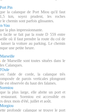
Port Pin
ue la calanque de Port Miou qu'il faut
1,5 km, soyez prudent, les roches
r le chemin sont parfois glissantes.
En-Vau
que la plus impressionnante.
us facile se fait par la route D 559 entre
eille où il faut prendre la route du col de
t laisser la voiture au parking. Le chemin
nque une petite heure.
Marseille
s
de Marseille sont toutes situées dans le
 des Calanques.
l'Oule
vec l'aide de corde, la calanque très
composée de parois verticales plongeant
lle est observée du haut des falaises.
 Sormiou
nque la plus large, elle abrite un port et
restaurant. Sormiou est accessible en
s deux mois d'été, juillet et août.
 Morgiou
tte profonde calanque se trouve le port