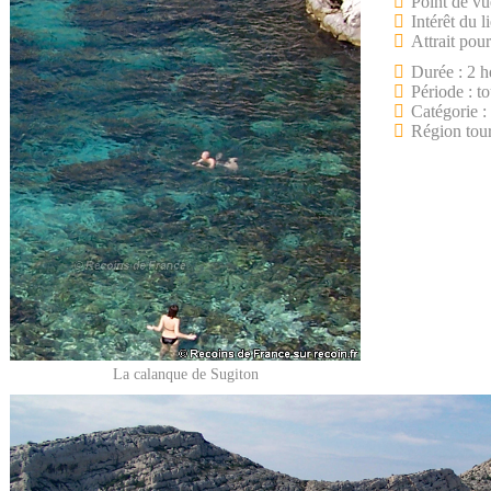
Point de vu
Intérêt du l
Attrait pour
Durée : 2 h
Période : to
Catégorie :
Région tour
La calanque de Sugiton