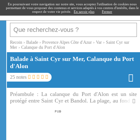
recoin
.fr
En poursuivant votre navigation sur notre site, vous acceptez l'utilisation de cookies nous
permettant de vous proposer des contenus et services adaptés à vos centres d'intérêts, dans le
respect de votre vie privée.
En savoir plus
Fermer
Recoin
›
Balade
›
Provence Alpes Côte d'Azur
›
Var
›
Saint Cyr sur
Mer
›
Calanque du Port d'Alon
Balade à Saint Cyr sur Mer, Calanque du Port
d'Alon
25
notes
Préambule :
La calanque du Port d'Alon est un site
protégé entre Saint Cyr et Bandol. La plage, au fond de
la calanque de Port d'Alon, est bordée de pins
maritimes.