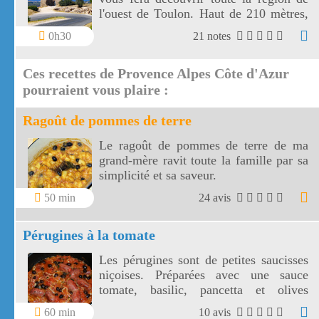
l'ouest de Toulon. Haut de 210 mètres,
le fort de Six Fours vous offre un vaste
0h30
21 notes
panorama vers une côte découpée, des
montagnes toulonnaises jusqu' aux îles
Ces recettes de Provence Alpes Côte d'Azur
de Marseille.
pourraient vous plaire :
Ragoût de pommes de terre
Le ragoût de pommes de terre de ma
grand-mère ravit toute la famille par sa
simplicité et sa saveur.
50 min
24 avis
Pérugines à la tomate
Les pérugines sont de petites saucisses
niçoises. Préparées avec une sauce
tomate, basilic, pancetta et olives
niçoises, vos pérugines vont
60 min
10 avis