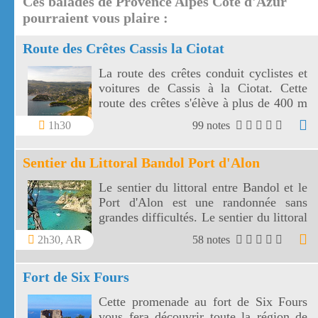
Ces balades de Provence Alpes Côte d'Azur
pourraient vous plaire :
Route des Crêtes Cassis la Ciotat
La route des crêtes conduit cyclistes et
voitures de Cassis à la Ciotat. Cette
route des crêtes s'élève à plus de 400 m
et surplombe la mer au travers plusieurs
1h30
99 notes
virages.
Sentier du Littoral Bandol Port d'Alon
Le sentier du littoral entre Bandol et le
Port d'Alon est une randonnée sans
grandes difficultés. Le sentier du littoral
Bandol Port d'Alon offre des paysages
2h30, AR
58 notes
magnifiques.
Fort de Six Fours
Cette promenade au fort de Six Fours
vous fera découvrir toute la région de