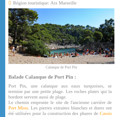
Région touristique: Aix Marseille
Calanque de Port Pin
Balade Calanque de Port Pin :
Port Pin, une calanque aux eaux turquoises, se
termine par une petite plage. Les roches plates qui la
bordent servent aussi de plage.
Le chemin emprunte le site de l'ancienne carrière de
Port Miou
. Les pierres extraites blanches et dures ont
été utilisées pour la construction des phares de
Cassis