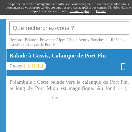
recoin
.fr
En poursuivant votre navigation sur notre site, vous acceptez l'utilisation de cookies nous
permettant de vous proposer des contenus et services adaptés à vos centres d'intérêts, dans le
respect de votre vie privée.
En savoir plus
Fermer
Recoin
›
Balade
›
Provence Alpes Côte d'Azur
›
Bouches du Rhône
›
Cassis
›
Calanque de Port Pin
Balade à Cassis, Calanque de Port Pin
7
notes
Préambule :
Cette balade vers la calanque de Port Pin,
le long de Port Miou est magnifique. Au fond de la
calanque de Port Pin se trouve une superbe plage de
sable fin.