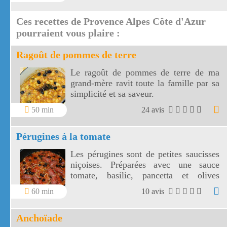
panorama vers une côte découpée, des
montagnes toulonnaises jusqu' aux îles
Ces recettes de Provence Alpes Côte d'Azur
de Marseille.
pourraient vous plaire :
Ragoût de pommes de terre
Le ragoût de pommes de terre de ma
grand-mère ravit toute la famille par sa
simplicité et sa saveur.
50 min
24 avis
Pérugines à la tomate
Les pérugines sont de petites saucisses
niçoises. Préparées avec une sauce
tomate, basilic, pancetta et olives
niçoises, vos pérugines vont
60 min
10 avis
accompagner divinement vos pâtes
fraîches!
Anchoïade