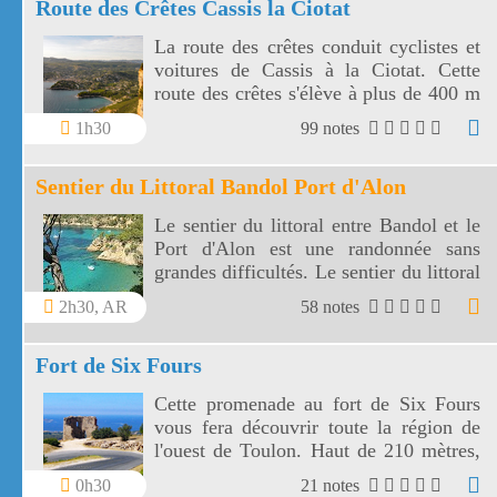
Route des Crêtes Cassis la Ciotat
La route des crêtes conduit cyclistes et
voitures de Cassis à la Ciotat. Cette
route des crêtes s'élève à plus de 400 m
et surplombe la mer au travers plusieurs
1h30
99 notes
virages.
Sentier du Littoral Bandol Port d'Alon
Le sentier du littoral entre Bandol et le
Port d'Alon est une randonnée sans
grandes difficultés. Le sentier du littoral
Bandol Port d'Alon offre des paysages
2h30, AR
58 notes
magnifiques.
Fort de Six Fours
Cette promenade au fort de Six Fours
vous fera découvrir toute la région de
l'ouest de Toulon. Haut de 210 mètres,
le fort de Six Fours vous offre un vaste
0h30
21 notes