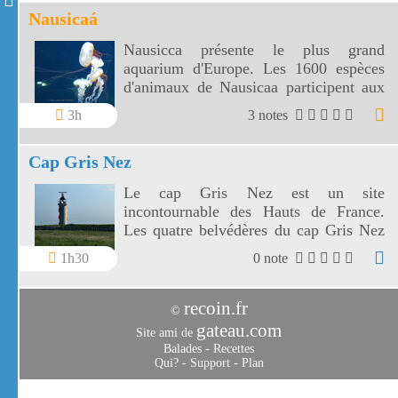
Nausicaá
Nausicca présente le plus grand
aquarium d'Europe. Les 1600 espèces
d'animaux de Nausicaa participent aux
spectacles de l'océan et de ses rivages.
3h
3 notes
Cap Gris Nez
Le cap Gris Nez est un site
incontournable des Hauts de France.
Les quatre belvédères du cap Gris Nez
vous offrent des paysages
1h30
0 note
exceptionnels.
recoin.fr
©
gateau.com
Site ami de
Balades
-
Recettes
Qui?
-
Support
-
Plan