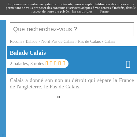
recoin
.fr
En poursuivant votre navigation sur notre site, vous acceptez l'utilisation de cookies nous
permettant de vous proposer des contenus et services adaptés à vos centres d'intérêts, dans le
respect de votre vie privée.
En savoir plus
Fermer
Recoin
›
Balade
›
Nord Pas de Calais
›
Pas de Calais
›
Calais
Balade
Calais
2
balades,
3
notes
Calais a donné son non au détroit qui sépare la France
de l'angleterre, le Pas de Calais.