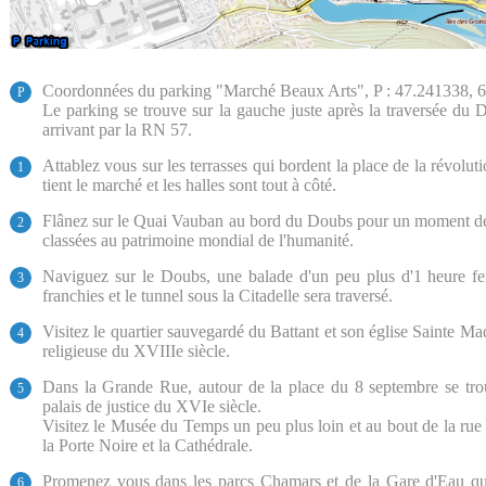
Coordonnées du parking "Marché Beaux Arts", P : 47.241338, 6
P
Le parking se trouve sur la gauche juste après la traversée du
arrivant par la RN 57.
Attablez vous sur les terrasses qui bordent la place de la révolu
1
tient le marché et les halles sont tout à côté.
Flânez sur le Quai Vauban au bord du Doubs pour un moment de d
2
classées au patrimoine mondial de l'humanité.
Naviguez sur le Doubs, une balade d'un peu plus d'1 heure fer
3
franchies et le tunnel sous la Citadelle sera traversé.
Visitez le quartier sauvegardé du Battant et son église Sainte Ma
4
religieuse du XVIIIe siècle.
Dans la Grande Rue, autour de la place du 8 septembre se trouve
5
palais de justice du XVIe siècle.
Visitez le Musée du Temps un peu plus loin et au bout de la r
la Porte Noire et la Cathédrale.
Promenez vous dans les parcs Chamars et de la Gare d'Eau qu
6