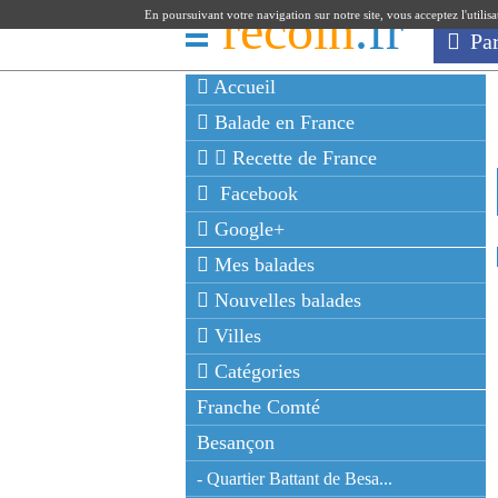
recoin
.fr
En poursuivant votre navigation sur notre site, vous acceptez l'utilis
Pa
Accueil
Balade en France
Recette de France
Facebook
Google+
Mes balades
Nouvelles balades
Villes
Catégories
Franche Comté
Besançon
- Quartier Battant de Besa...