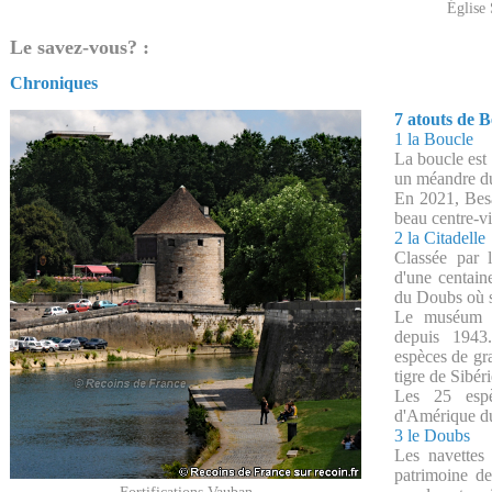
Église 
Le savez-vous? :
Chroniques
7 atouts de 
1 la Boucle
La boucle est 
un méandre d
En 2021, Besa
beau centre-v
2 la Citadelle
Classée par 
d'une centain
du Doubs où s'e
Le muséum d'
depuis 1943
espèces de gr
tigre de Sibéri
Les 25 espè
d'Amérique du
3 le Doubs
Les navettes
patrimoine d