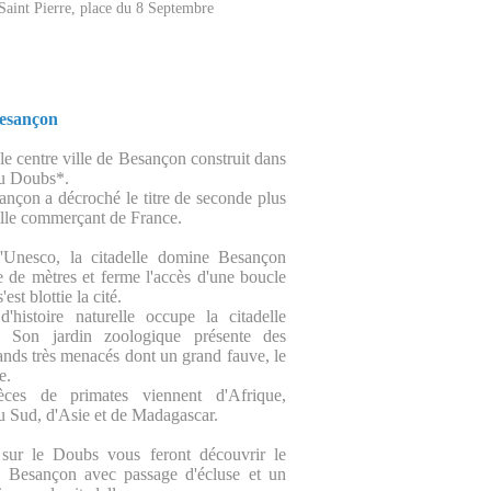
Saint Pierre, place du 8 Septembre
Besançon
le centre ville de Besançon construit dans
u Doubs*.
nçon a décroché le titre de seconde plus
ille commerçant de France.
l'Unesco, la citadelle domine Besançon
e de mètres et ferme l'accès d'une boucle
st blottie la cité.
histoire naturelle occupe la citadelle
. Son jardin zoologique présente des
ands très menacés dont un grand fauve, le
e.
ces de primates viennent d'Afrique,
 Sud, d'Asie et de Madagascar.
 sur le Doubs vous feront découvrir le
e Besançon avec passage d'écluse et un