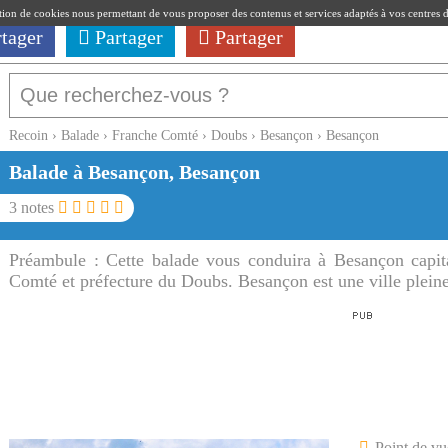
ation de cookies nous permettant de vous proposer des contenus et services adaptés à vos centres d'i
rtager
Partager
Partager
Recoin
›
Balade
›
Franche Comté
›
Doubs
›
Besançon
›
Besançon
Balade à Besançon, Besançon
3
notes
Préambule :
Cette balade vous conduira à Besançon capi
Comté et préfecture du Doubs. Besançon est une ville pleine 
Point de vu