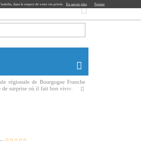
ntérêts, dans le respect de votre vie privée.
En savoir plus
Fermer
tale régionale de Bourgogne Franche
de surprise où il fait bon vivre.
e :