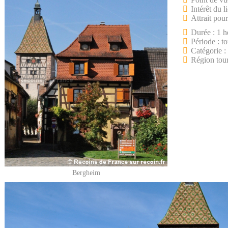
Intérêt du l
Attrait pour
Durée : 1 h
Période : to
Catégorie :
Région tour
Bergheim