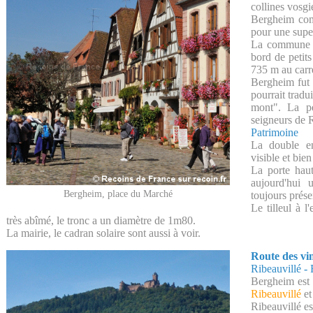
collines vosgi
Bergheim com
pour une supe
La commune s
bord de petits
735 m au carr
Bergheim fut 
pourrait trad
mont". La pe
seigneurs de R
Patrimoine
La double en
visible et bie
La porte haut
aujourd'hui 
Bergheim, place du Marché
toujours prése
Le tilleul à l
très abîmé, le tronc a un diamètre de 1m80.
La mairie, le cadran solaire sont aussi à voir.
Route des vi
Ribeauvillé -
Bergheim est 
Ribeauvillé
et
Ribeauvillé e