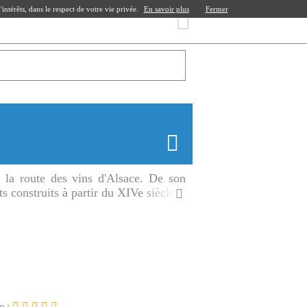
ntérêts, dans le respect de votre vie privée.
En savoir plus
Fermer
 la route des vins d'Alsace. De son
s construits à partir du XIVe siècle.
e :