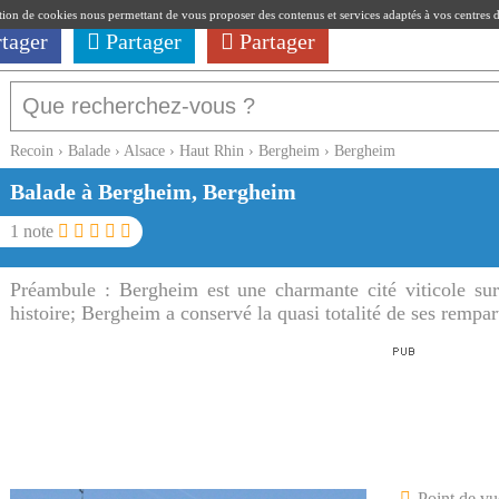
ation de cookies nous permettant de vous proposer des contenus et services adaptés à vos centres d'i
rtager
Partager
Partager
Recoin
›
Balade
›
Alsace
›
Haut Rhin
›
Bergheim
›
Bergheim
Balade à Bergheim, Bergheim
1
note
Préambule :
Bergheim est une charmante cité viticole sur
histoire; Bergheim a conservé la quasi totalité de ses rempart
Point de vu