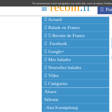
recoin
.fr
En poursuivant votre navigation sur notre site, vous acceptez l'utilis
Pa
Accueil
Balade en France
Recette de France
Facebook
Google+
Mes balades
Nouvelles balades
Villes
Catégories
Alsace
Sélestat
- Haut Koenigsbourg