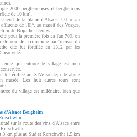
ennes.
pte 2000 bergheimoises et bergheimois
rficie de 10 km².
'étend de la plaine d'Alsace, 171 m au
 affluents de l'Ill*, au massif des Vosges,
efour du Brigadier Denny.
cité pour la première fois en l'an 700, on
uire le nom de la commune par "maison du
tite cité fut fortifiée en 1312 par les
ibeauvillé.
ceinte qui entoure le village est bien
n conservée.
e fut édifiée au XIVe siècle, elle abrite
un musée. Les huit autres tours sont
ntes.
'entrée du village est millénaire, bien que
ns d'Alsace Bergheim
 Rorschwihr
situé sur la route des vins d'Alsace entre
 Rorschwihr.
st 3 km plus au Sud et Rorschwihr 1,5 km