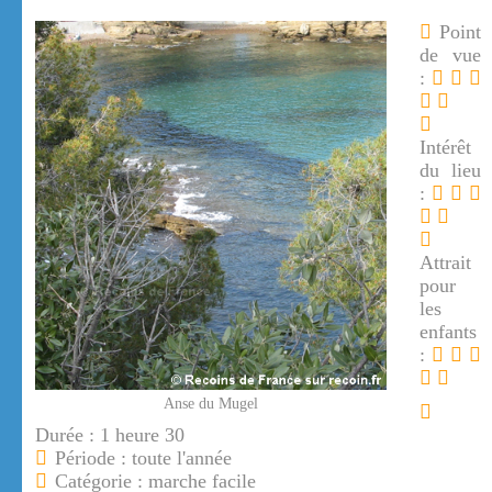
Point
de vue
:
Intérêt
du lieu
:
Attrait
pour
les
enfants
:
Anse du Mugel
Durée : 1 heure 30
Période : toute l'année
Catégorie : marche facile