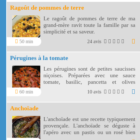
Ragoût de pommes de terre
Le ragoût de pommes de terre de ma
grand-mère ravit toute la famille par sa
simplicité et sa saveur.
50 min
24 avis
Pérugines à la tomate
Les pérugines sont de petites saucisses
niçoises. Préparées avec une sauce
tomate, basilic, pancetta et olives
niçoises, vos pérugines vont
60 min
10 avis
accompagner divinement vos pâtes
fraîches!
Anchoïade
L'anchoïade est une recette typiquement
provençale. L'anchoïade se déguste à
l'apéro avec un pastis ou un rosé bien
frais.