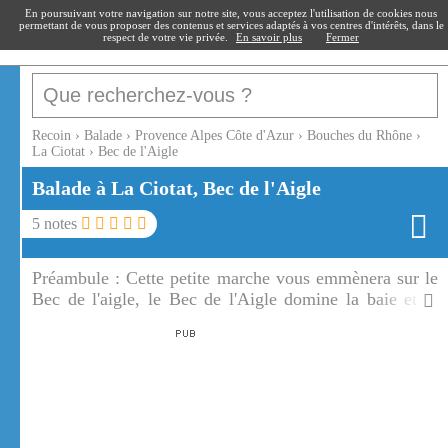
recoin
.fr
En poursuivant votre navigation sur notre site, vous acceptez l'utilisation de cookies nous
permettant de vous proposer des contenus et services adaptés à vos centres d'intérêts, dans le
respect de votre vie privée.
En savoir plus
Fermer
Recoin
›
Balade
›
Provence Alpes Côte d'Azur
›
Bouches du Rhône
›
La Ciotat
›
Bec de l'Aigle
Balade à La Ciotat, Bec de l'Aigle
5
notes
Préambule :
Cette petite marche vous emmènera sur le
Bec de l'aigle, le Bec de l'Aigle domine la baie et la
ville de la Ciotat