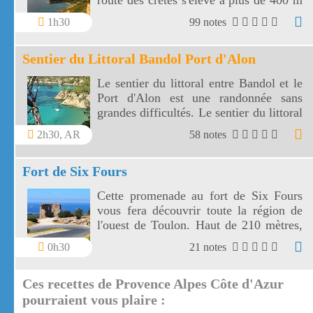
route des crêtes s'élève à plus de 400 m
et surplombe la mer au travers plusieurs
1h30
99 notes
virages.
Sentier du Littoral Bandol Port d'Alon
Le sentier du littoral entre Bandol et le
Port d'Alon est une randonnée sans
grandes difficultés. Le sentier du littoral
Bandol Port d'Alon offre des paysages
2h30, AR
58 notes
magnifiques.
Fort de Six Fours
Cette promenade au fort de Six Fours
vous fera découvrir toute la région de
l'ouest de Toulon. Haut de 210 mètres,
le fort de Six Fours vous offre un vaste
0h30
21 notes
panorama vers une côte découpée, des
montagnes toulonnaises jusqu' aux îles
Ces recettes de Provence Alpes Côte d'Azur
de Marseille.
pourraient vous plaire :