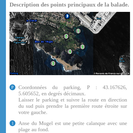
Description des points principaux de la balade.
Coordonnées du parking, P : 43.167626,
P
5.605652, en degrés décimaux.
Laisser le parking et suivre la route en direction
du sud puis prendre la première route étroite sur
votre gauche.
Anse du Mugel est une petite calanque avec une
1
plage au fond.