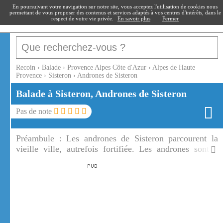
recoin
.fr
En poursuivant votre navigation sur notre site, vous acceptez l'utilisation de cookies nous
permettant de vous proposer des contenus et services adaptés à vos centres d'intérêts, dans le
respect de votre vie privée.
En savoir plus
Fermer
Recoin
›
Balade
›
Provence Alpes Côte d'Azur
›
Alpes de Haute
Provence
›
Sisteron
›
Andrones de Sisteron
Balade à Sisteron, Andrones de Sisteron
Pas de note
Préambule :
Les andrones de Sisteron parcourent la
vieille ville, autrefois fortifiée. Les andrones sont à
Sisteron ce que les traboules sont à Lyon.