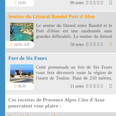
et surplombe la mer au travers plusieurs
1h30
99 notes
virages.
Sentier du Littoral Bandol Port d'Alon
Le sentier du littoral entre Bandol et le
Port d'Alon est une randonnée sans
grandes difficultés. Le sentier du littoral
Bandol Port d'Alon offre des paysages
2h30, AR
58 notes
magnifiques.
Fort de Six Fours
Cette promenade au fort de Six Fours
vous fera découvrir toute la région de
l'ouest de Toulon. Haut de 210 mètres,
le fort de Six Fours vous offre un vaste
0h30
21 notes
panorama vers une côte découpée, des
montagnes toulonnaises jusqu' aux îles
Ces recettes de Provence Alpes Côte d'Azur
de Marseille.
pourraient vous plaire :