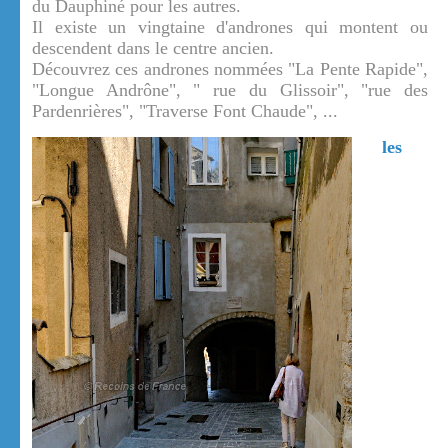
du Dauphiné pour les autres.
Il existe un vingtaine d'andrones qui montent ou
descendent dans le centre ancien.
Découvrez ces andrones nommées "La Pente Rapide",
"Longue Andrône", " rue du Glissoir", "rue des
Pardenrières", "Traverse Font Chaude", ...
les