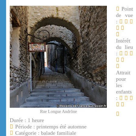
Point
de vue
:
Intérêt
du lieu
:
Attrait
pour
les
enfants
:
Rue Longue Andrône
Durée : 1 heure
Période : printemps été automne
Catégorie : balade familiale