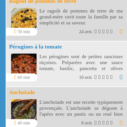
Ragoût de pommes de terre
Le ragoût de pommes de terre de ma
grand-mère ravit toute la famille par sa
simplicité et sa saveur.
50 min
24 avis
Pérugines à la tomate
Les pérugines sont de petites saucisses
niçoises. Préparées avec une sauce
tomate, basilic, pancetta et olives
niçoises, vos pérugines vont
60 min
10 avis
accompagner divinement vos pâtes
fraîches!
Anchoïade
L'anchoïade est une recette typiquement
provençale. L'anchoïade se déguste à
l'apéro avec un pastis ou un rosé bien
frais.
40 min
8 avis