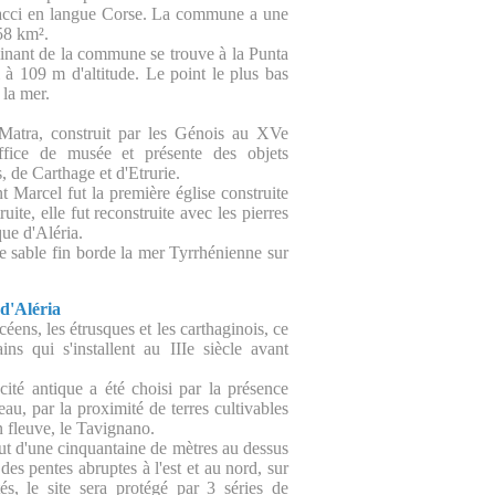
riacci en langue Corse. La commune a une
58 km².
inant de la commune se trouve à la Punta
à 109 m d'altitude. Le point le plus bas
 la mer.
 Matra, construit par les Génois au XVe
 office de musée et présente des objets
, de Carthage et d'Etrurie.
nt Marcel fut la première église construite
uite, elle fut reconstruite avec les pierres
que d'Aléria.
e sable fin borde la mer Tyrrhénienne sur
 d'Aléria
éens, les étrusques et les carthaginois, ce
ins qui s'installent au IIIe siècle avant
 cité antique a été choisi par la présence
teau, par la proximité de terres cultivables
n fleuve, le Tavignano.
ut d'une cinquantaine de mètres au dessus
 des pentes abruptes à l'est et au nord, sur
tés, le site sera protégé par 3 séries de