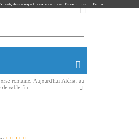
ntérêts, dans le respect de votre vie privée.
En savoir plus
Fermer
 Corse romaine. Aujourd'hui Aléria, au
 de sable fin.
e :