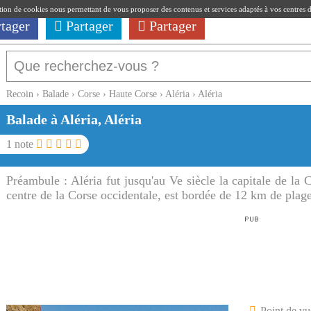
ation de cookies nous permettant de vous proposer des contenus et services adaptés à vos centres d'i
rtager
Partager
Partager
Recoin
›
Balade
›
Corse
›
Haute Corse
›
Aléria
›
Aléria
Balade à Aléria, Aléria
1
note
Préambule :
Aléria fut jusqu'au Ve siècle la capitale de la
centre de la Corse occidentale, est bordée de 12 km de plage
Point de vu