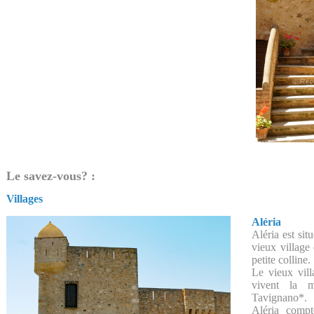
Le savez-vous? :
Villages
Aléria
Aléria est sit
vieux villag
petite colline.
Le vieux vill
vivent la m
Tavignano*.
Aléria comp