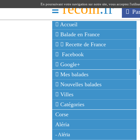
recoin
.fr
En poursuivant votre navigation sur notre site, vous acceptez l'utilis
Pa
Accueil
Balade en France
Recette de France
Facebook
Google+
Mes balades
Nouvelles balades
Villes
Catégories
Corse
Aléria
- Aléria