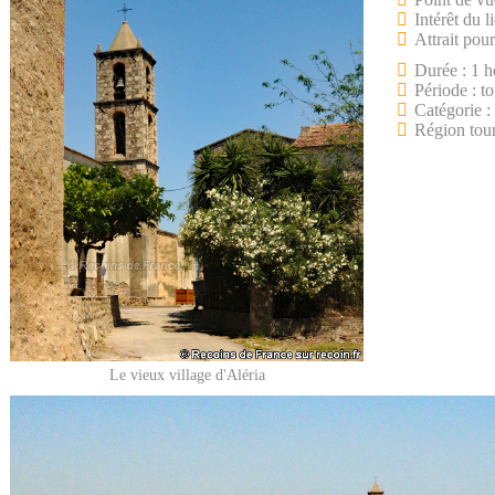
Intérêt du l
Attrait pour
Durée : 1 h
Période : to
Catégorie :
Région tour
Le vieux village d'Aléria