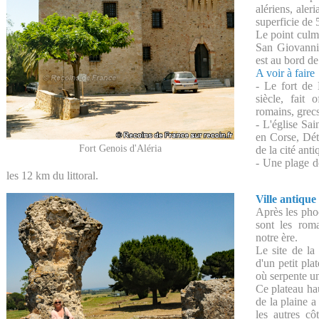
alériens, ale
superficie de 
Le point culm
San Giovanni 
est au bord de
A voir à faire
- Le fort de
siècle, fait
romains, grecs
- L'église Sai
en Corse, Détr
Fort Genois d'Aléria
de la cité anti
- Une plage d
les 12 km du littoral.
Ville antique
Après les phoc
sont les roma
notre ère.
Le site de la
d'un petit pla
où serpente u
Ce plateau ha
de la plaine a
les autres cô