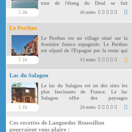
tour de l'étang du Doul se fait
facilement en 1 heure environ.
2h
16 notes
Le Perthus
Le Perthus est un village situé sur la
frontière franco espagnole. Le Perthus
est séparé de l'Espagne par la route qui
le traverse.
1h
15 notes
Lac du Salagou
Le lac du Salagou est un des sites les
plus fascinants de France. Le lac
Salagou offre des paysages
remarquables.
1h
24 notes
Ces recettes de Languedoc Roussillon
pourraient vous plaire :