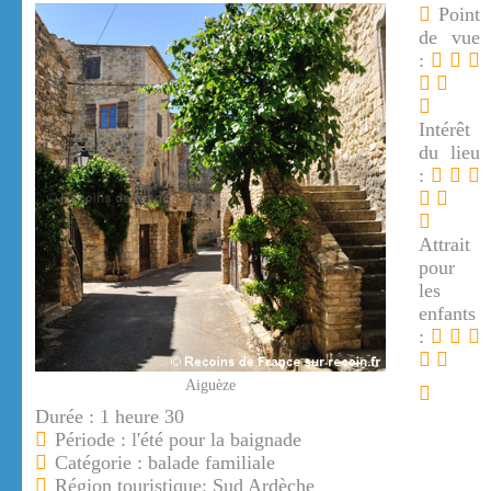
Point
de vue
:
Intérêt
du lieu
:
Attrait
pour
les
enfants
:
Aiguèze
Durée : 1 heure 30
Période : l'été pour la baignade
Catégorie : balade familiale
Région touristique: Sud Ardèche