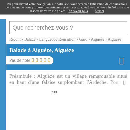
recoin
.fr
En poursuivant votre navigation sur notre site, vous acceptez l'utilisation de cookies nous
permettant de vous proposer des contenus et services adaptés à vos centres d'intérêts, dans le
respect de votre vie privée.
En savoir plus
Fermer
Recoin
›
Balade
›
Languedoc Roussillon
›
Gard
›
Aiguèze
›
Aiguèze
Balade à Aiguèze, Aiguèze
Pas de note
Préambule :
Aiguèze est un village remarquable situé
en haut d'une falaise surplombant l'Ardèche. Pour sa
situation et son patrimoine Aiguèze mérite une visite