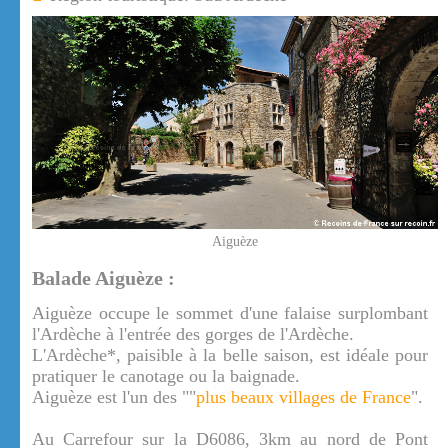
Aiguèze
Balade Aiguèze :
Aiguèze occupe le sommet d'une falaise surplombant
l'Ardèche à l'entrée des gorges de l'Ardèche.
L'Ardèche*, paisible à la belle saison, est idéale pour
pratiquer le canotage ou la baignade.
Aiguèze est l'un des ""
plus beaux villages de France
".
Au Carrefour sur la D6086, 3km au nord de Pont