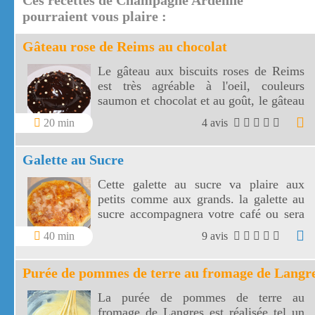
Ces recettes de Champagne Ardenne
pourraient vous plaire :
Gâteau rose de Reims au chocolat
Le gâteau aux biscuits roses de Reims
est très agréable à l'oeil, couleurs
saumon et chocolat et au goût, le gâteau
rose de Reims à des saveurs de kirsch et
20 min
4 avis
d'amande.
Galette au Sucre
Cette galette au sucre va plaire aux
petits comme aux grands. la galette au
sucre accompagnera votre café ou sera
le goûter idéal de vos enfants.
40 min
9 avis
Purée de pommes de terre au fromage de Langr
La purée de pommes de terre au
fromage de Langres est réalisée tel un