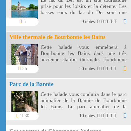
Le lac du Der est un site touristique
prisé pour les loisirs et la détente. Les
basses eaux du lac du Der sont une
halte pour de nombreux oiseaux
h
9 notes
migrateurs.
Ville thermale de Bourbonne les Bains
Cette balade vous emmènera à
Bourbonne les Bains dans une très
ancienne station thermale. Bourbonne
les bains est une petite ville d'environ
2h
20 notes
2500 habitants entourée de prairies et de
forêts.
Parc de la Bannie
Cette balade vous conduira dans le parc
animalier de la Bannie de Bourbonne
les Bains. Le parc animalier de la
Bannie vous présente les animaux
1h30
10 notes
sauvages de la région.