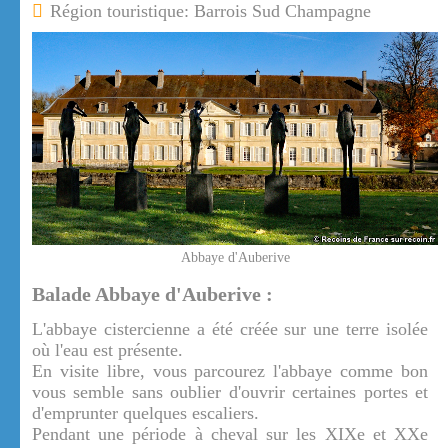
Région touristique: Barrois Sud Champagne
Abbaye d'Auberive
Balade Abbaye d'Auberive :
L'abbaye cistercienne a été créée sur une terre isolée
où l'eau est présente.
En visite libre, vous parcourez l'abbaye comme bon
vous semble sans oublier d'ouvrir certaines portes et
d'emprunter quelques escaliers.
Pendant une période à cheval sur les XIXe et XXe