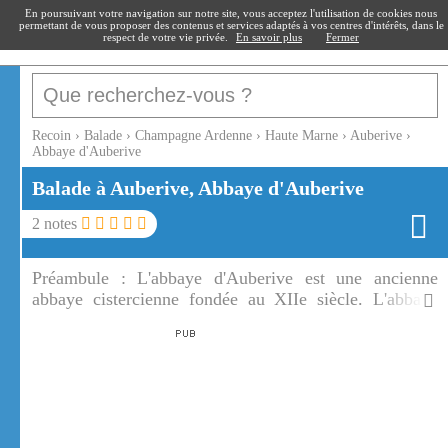
recoin
.fr
En poursuivant votre navigation sur notre site, vous acceptez l'utilisation de cookies nous
permettant de vous proposer des contenus et services adaptés à vos centres d'intérêts, dans le
respect de votre vie privée.
En savoir plus
Fermer
Recoin
›
Balade
›
Champagne Ardenne
›
Haute Marne
›
Auberive
›
Abbaye d'Auberive
Balade à Auberive, Abbaye d'Auberive
2
notes
Préambule :
L'abbaye d'Auberive est une ancienne
abbaye cistercienne fondée au XIIe siècle. L'abbaye
d'Auberive est aujourd'hui un centre d'art
contemporain.