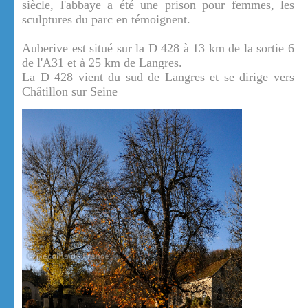
siècle, l'abbaye a été une prison pour femmes, les
sculptures du parc en témoignent.
Auberive est situé sur la D 428 à 13 km de la sortie 6
de l'A31 et à 25 km de Langres.
La D 428 vient du sud de Langres et se dirige vers
Châtillon sur Seine