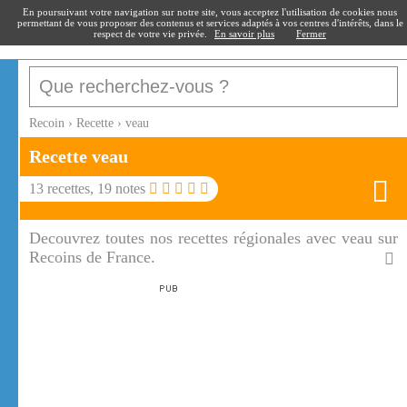
recoin
.fr
En poursuivant votre navigation sur notre site, vous acceptez l'utilisation de cookies nous
permettant de vous proposer des contenus et services adaptés à vos centres d'intérêts, dans le
respect de votre vie privée.
En savoir plus
Fermer
Recoin
›
Recette
›
veau
Recette
veau
13
recettes,
19
notes
Decouvrez toutes nos recettes régionales avec veau sur
Recoins de France.