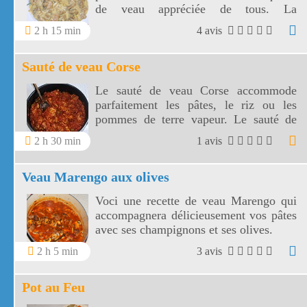
de veau appréciée de tous. La
blanquette de veau, qui tire son nom de
2 h 15 min
4 avis
sa couleur, est la sauce qui nappera le
veau.
Sauté de veau Corse
Le sauté de veau Corse accommode
parfaitement les pâtes, le riz ou les
pommes de terre vapeur. Le sauté de
veau Corse et sa sauce au vin blanc,
2 h 30 min
1 avis
champignons, olives et tomates sentent
bon le Sud.
Veau Marengo aux olives
Voci une recette de veau Marengo qui
accompagnera délicieusement vos pâtes
avec ses champignons et ses olives.
2 h 5 min
3 avis
Pot au Feu