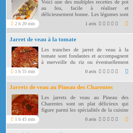
Voici une des multiples recettes de pot
au feu, facile à réaliser et
délicieusement bonne. Les légumes sont
fondants et même les enfants vont
2 h 20 min
1 avis
apprécier. N'oubliez pas de tartiner les
tranches de pain avec la moelle.
Jarret de veau à la tomate
Les tranches de jarret de veau à la
tomate sont fondantes et accompagnent
à merveille du riz ou éventuellement
des pâtes. Cette préparation pour
1 h 55 min
0 avis
cuisiner les jarrets est facile à réaliser,
la recette du jarret de veau à la tomate
Jarrets de veau au Pineau des Charentes
est un peu longue mais c'est cette
cuisson à feu doux qui rend le jarret de
Les jarrets de veau au Pineau des
veau si tendre et si goûteux!
Charentes sont un plat délicieux qui
figure parmi les spécialités de la cuisine
charentaise. Avec ses petits légumes
1 h 45 min
0 avis
rehausses par le Pineau des Charentes,
les jarrets de veau sont fondants et