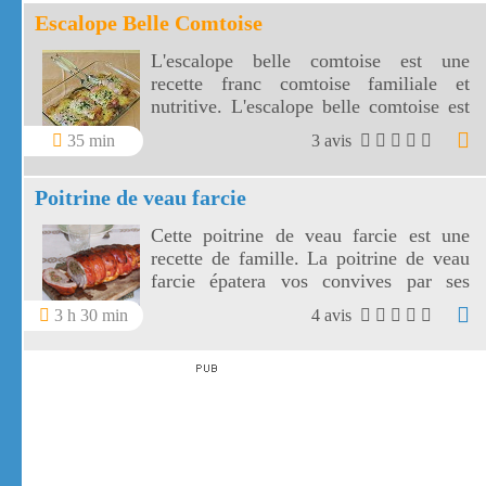
Escalope Belle Comtoise
L'escalope belle comtoise est une
recette franc comtoise familiale et
nutritive. L'escalope belle comtoise est
aussi délicieuse que simple à réaliser.
35 min
3 avis
Poitrine de veau farcie
Cette poitrine de veau farcie est une
recette de famille. La poitrine de veau
farcie épatera vos convives par ses
jolies tranches au parfum d'antan.
3 h 30 min
4 avis