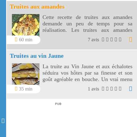
Truites aux amandes
Cette recette de truites aux amandes
demande un peu de temps pour sa
réalisation. Les truites aux amandes
donnent un résultat qui en vaut la peine.
60 min
7 avis
Truites au vin Jaune
La truite au Vin Jaune et aux échalotes
séduira vos hôtes par sa finesse et son
goût agréable en bouche. Un vrai menu
de fête ou un délicieux tête à tête!
35 min
1 avis