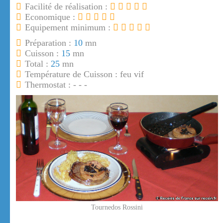
Facilité de réalisation :
Economique :
Equipement minimum :
Préparation :
10
mn
Cuisson :
15
mn
Total :
25
mn
Température de Cuisson : feu vif
Thermostat : - - -
Tournedos Rossini