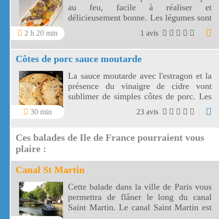
au feu, facile à réaliser et
délicieusement bonne. Les légumes sont
fondants et même les enfants vont
2 h 20 min
1 avis
apprécier. N'oubliez pas de tartiner les
tranches de pain avec la moelle.
Côtes de porc sauce moutarde
La sauce moutarde avec l'estragon et la
présence du vinaigre de cidre vont
sublimer de simples côtes de porc. Les
côtes de porc à la moutarde
30 min
23 avis
s'accompagnent aussi bien de riz, de
pâtes ou de légumes de votre choix!
Ces balades de Ile de France pourraient vous
plaire :
Canal St Martin
Cette balade dans la ville de Paris vous
permettra de flâner le long du canal
Saint Martin. Le canal Saint Martin est
un lieu paisible avec ses bateaux, ses