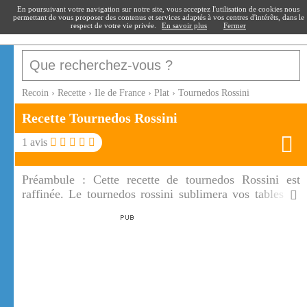
recoin
.fr
En poursuivant votre navigation sur notre site, vous acceptez l'utilisation de cookies nous
permettant de vous proposer des contenus et services adaptés à vos centres d'intérêts, dans le
respect de votre vie privée.
En savoir plus
Fermer
Recoin
›
Recette
›
Ile de France
›
Plat
›
Tournedos Rossini
Recette Tournedos Rossini
1
avis
Préambule :
Cette recette de tournedos Rossini est
raffinée. Le tournedos rossini sublimera vos tables de
Noël ou de Nouvel An. Merci Monsieur Rossini !