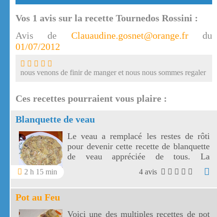
Vos
1
avis sur la recette Tournedos Rossini :
Avis de
Clauaudine.gosnet@orange.fr
du
01/07/2012
nous venons de finir de manger et nous nous sommes regaler
Ces recettes pourraient vous plaire :
Blanquette de veau
Le veau a remplacé les restes de rôti
pour devenir cette recette de blanquette
de veau appréciée de tous. La
blanquette de veau, qui tire son nom de
2 h 15 min
4 avis
sa couleur, est la sauce qui nappera le
veau.
Pot au Feu
Voici une des multiples recettes de pot