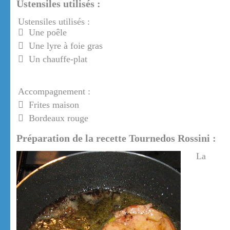
Ustensiles utilisés :
Ustensiles utilisés :
Une poêle
Une lyre à foie gras
Un chauffe-plat
Accompagnement :
Frites maison
Bordeaux rouge
Préparation de la recette Tournedos Rossini :
La