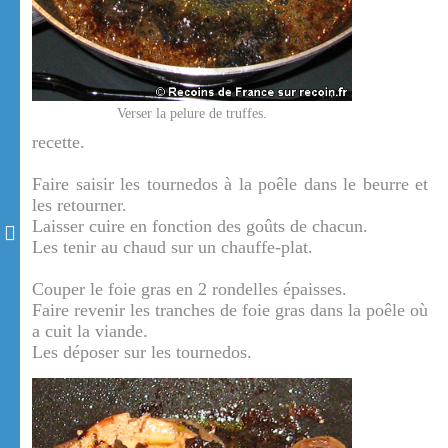
Verser la pelure de truffes.
recette.
Faire saisir les tournedos à la poêle dans le beurre et
les retourner.
Laisser cuire en fonction des goûts de chacun.
Les tenir au chaud sur un chauffe-plat.
Couper le foie gras en 2 rondelles épaisses.
Faire revenir les tranches de foie gras dans la poêle où
a cuit la viande.
Les déposer sur les tournedos.