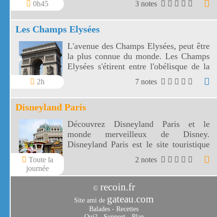
0h45
3 notes
ponts, ses passerelles et ses écluses.
Les Champs Elysées
L'avenue des Champs Elysées, peut être
la plus connue du monde. Les Champs
Elysées s'étirent entre l'obélisque de la
Concorde et l'arc de Triomphe de
2h
7 notes
l'Etoile.
Disneyland Paris
Découvrez Disneyland Paris et le
monde merveilleux de Disney.
Disneyland Paris est le site touristique
le plus visité en Europe.
Toute la
2 notes
journée
recoin.fr
©
gateau.com
Site ami de
Balades
-
Recettes
Qui?
-
Support
-
Plan