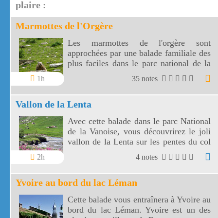
plaire :
Marmottes de l'Orgère
Les marmottes de l'orgère sont
approchées par une balade familiale des
plus faciles dans le parc national de la
Vanoise. Les marmottes de l'Orgère sont
1h
35 notes
visibles au fond d'un vallon juste en
dessous des 2000 m d'altitude.
Vallon de la Lenta
Avec cette balade dans le parc National
de la Vanoise, vous découvrirez le joli
vallon de la Lenta sur les pentes du col
de l'Iseran. Le vallon de la Lenta fait
2h
4 notes
face au glacier des Evettes et à la vallée
de l'Arc. Le col de l'Iseran est le plus
Yvoire au bord du lac Léman
haut de France.
Cette balade vous entraînera à Yvoire au
bord du lac Léman. Yvoire est un des