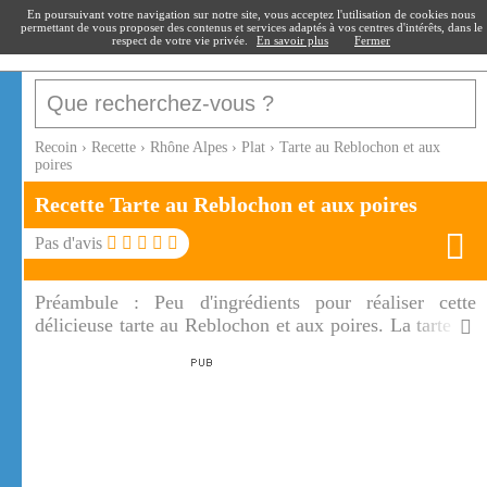
recoin
.fr
En poursuivant votre navigation sur notre site, vous acceptez l'utilisation de cookies nous
permettant de vous proposer des contenus et services adaptés à vos centres d'intérêts, dans le
respect de votre vie privée.
En savoir plus
Fermer
Recoin
›
Recette
›
Rhône Alpes
›
Plat
›
Tarte au Reblochon et aux
poires
Recette Tarte au Reblochon et aux poires
Pas d'avis
Préambule :
Peu d'ingrédients pour réaliser cette
délicieuse tarte au Reblochon et aux poires. La tarte au
Reblochon et aux poires est rehaussée par le mélange
sucré salé réalisé avec les poires fondantes de saison et
la présence du cumin.