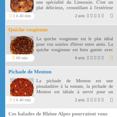
une spécialité du Limousin. C'est un
plat délicieux, croustillant à l'extérieur
et fondant à l'intérieur. La pâté du
1 h 40 min
2 avis
Limousin est un plat bien revigorant.
Quiche vosgienne
La quiche vosgienne est le plat idéal
pour vos soirées d'hiver entre amis. La
quiche vosgienne est bien garnie avec
l'oignon, le lard , le jambon fumé et la
60 min
0 avis
fameuse migaine oeufs, crème et lait!
Pichade de Menton
La pichade de Menton est une
pissaladière à la tomate, la pichade de
Menton est idéale à servir pour un
apéritif.
1 h 40 min
2 avis
Ces balades de Rhône Alpes pourraient vous