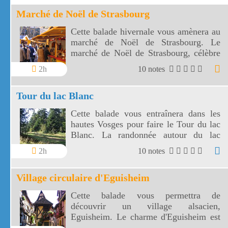
Marché de Noël de Strasbourg
Cette balade hivernale vous amènera au
marché de Noël de Strasbourg. Le
marché de Noël de Strasbourg, célèbre
dans le monde entier, est le plus beau de
2h
10 notes
France.
Tour du lac Blanc
Cette balade vous entraînera dans les
hautes Vosges pour faire le Tour du lac
Blanc. La randonnée autour du lac
Blanc est parsemée de panoramas
2h
10 notes
étendus et vertigineux.
Village circulaire d'Eguisheim
Cette balade vous permettra de
découvrir un village alsacien,
Eguisheim. Le charme d'Eguisheim est
le circuit des remparts avec ses ruelles