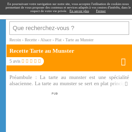
recoin
.fr
En poursuivant votre navigation sur notre site, vous acceptez l'utilisation de cookies nous
permettant de vous proposer des contenus et services adaptés à vos centres d'intérêts, dans le
respect de votre vie privée.
En savoir plus
Fermer
Recoin
›
Recette
›
Alsace
›
Plat
›
Tarte au Munster
Recette Tarte au Munster
5
avis
Préambule :
La tarte au munster est une spécialité
alsacienne. La tarte au munster se sert en plat principal
accompagné d'une salade verte au dîner ou en entrée au
déjeuner. C'est un vrai régal !